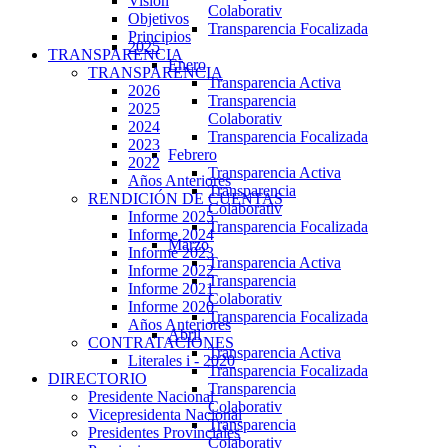
Visión
Colaborativ
Objetivos
Transparencia Focalizada
Principios
2025
TRANSPARENCIA
Enero
TRANSPARENCIA
Transparencia Activa
2026
Transparencia
2025
Colaborativ
2024
Transparencia Focalizada
2023
Febrero
2022
Transparencia Activa
Años Anteriores
Transparencia
RENDICIÓN DE CUENTAS
Colaborativ
Informe 2025
Transparencia Focalizada
Informe 2024
Marzo
Informe 2023
Transparencia Activa
Informe 2022
Transparencia
Informe 2021
Colaborativ
Informe 2020
Transparencia Focalizada
Años Anteriores
Abril
CONTRATACIONES
Transparencia Activa
Literales i - 2020
Transparencia Focalizada
DIRECTORIO
Transparencia
Presidente Nacional
Colaborativ
Vicepresidenta Nacional
Transparencia
Presidentes Provinciales
Colaborativ