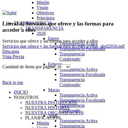
Misión
Visión
Objetivos
Principios
TRANSPARENCIA
Literal d) Servicios que ofrece y las formas para
TRANSPARENCIA
acceder a ellos
2026
Enero
Servicios que ofrece y las formas para acceder a ellos
Transparencia Activa
Servicios que ofrece y las formas para acceder a ellos_abril2016.pdf
Transparencia Focalizada
Descarga
Transparencia
Vista Previa
Colaborativ
Febrero
Cantidad de ítems por página
Transparencia Activa
Transparencia Focalizada
Transparencia
Back to top
Colaborativ
Marzo
INICIO
Transparencia Activa
NOSOTROS
Transparencia Focalizada
NUESTRA INSTITUCIÓN
Transparencia
NUESTRA HISTORIA
Colaborativ
NUESTRA ORGANIZACIÓN
Abril
PLANIFICACIÓN
Transparencia Activa
Misión
Transparencia