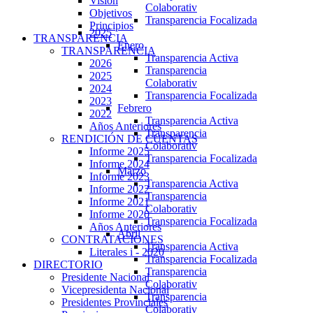
Visión
Colaborativ
Objetivos
Transparencia Focalizada
Principios
2025
TRANSPARENCIA
Enero
TRANSPARENCIA
Transparencia Activa
2026
Transparencia
2025
Colaborativ
2024
Transparencia Focalizada
2023
Febrero
2022
Transparencia Activa
Años Anteriores
Transparencia
RENDICIÓN DE CUENTAS
Colaborativ
Informe 2025
Transparencia Focalizada
Informe 2024
Marzo
Informe 2023
Transparencia Activa
Informe 2022
Transparencia
Informe 2021
Colaborativ
Informe 2020
Transparencia Focalizada
Años Anteriores
Abril
CONTRATACIONES
Transparencia Activa
Literales i - 2020
Transparencia Focalizada
DIRECTORIO
Transparencia
Presidente Nacional
Colaborativ
Vicepresidenta Nacional
Transparencia
Presidentes Provinciales
Colaborativ