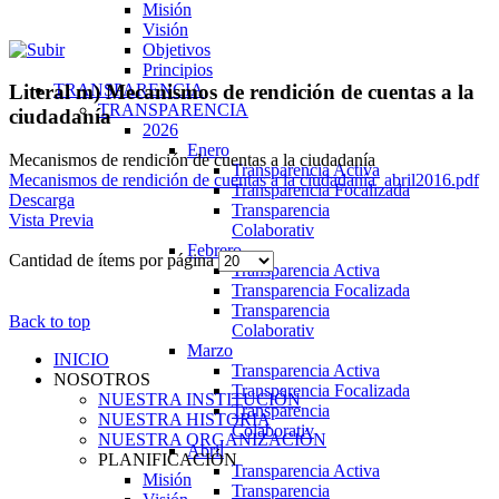
Misión
Visión
Objetivos
Principios
TRANSPARENCIA
Literal m) Mecanismos de rendición de cuentas a la
TRANSPARENCIA
ciudadanía
2026
Enero
Mecanismos de rendición de cuentas a la ciudadanía
Transparencia Activa
Mecanismos de rendición de cuentas a la ciudadanía_abril2016.pdf
Transparencia Focalizada
Descarga
Transparencia
Vista Previa
Colaborativ
Febrero
Cantidad de ítems por página
Transparencia Activa
Transparencia Focalizada
Transparencia
Back to top
Colaborativ
Marzo
INICIO
Transparencia Activa
NOSOTROS
Transparencia Focalizada
NUESTRA INSTITUCIÓN
Transparencia
NUESTRA HISTORIA
Colaborativ
NUESTRA ORGANIZACIÓN
Abril
PLANIFICACIÓN
Transparencia Activa
Misión
Transparencia