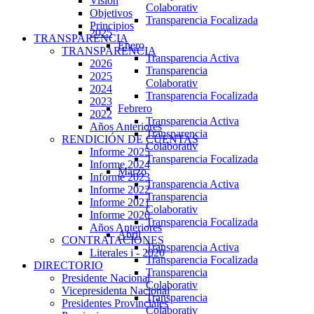
Visión
Colaborativ
Objetivos
Transparencia Focalizada
Principios
2025
TRANSPARENCIA
Enero
TRANSPARENCIA
Transparencia Activa
2026
Transparencia
2025
Colaborativ
2024
Transparencia Focalizada
2023
Febrero
2022
Transparencia Activa
Años Anteriores
Transparencia
RENDICIÓN DE CUENTAS
Colaborativ
Informe 2025
Transparencia Focalizada
Informe 2024
Marzo
Informe 2023
Transparencia Activa
Informe 2022
Transparencia
Informe 2021
Colaborativ
Informe 2020
Transparencia Focalizada
Años Anteriores
Abril
CONTRATACIONES
Transparencia Activa
Literales i - 2020
Transparencia Focalizada
DIRECTORIO
Transparencia
Presidente Nacional
Colaborativ
Vicepresidenta Nacional
Transparencia
Presidentes Provinciales
Colaborativ