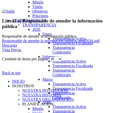
Misión
Visión
Objetivos
Principios
TRANSPARENCIA
Literal o) Responsable de atender la información
TRANSPARENCIA
pública
2026
Enero
Responsable de atender la información pública
Transparencia Activa
Responsable de atender la información pública_abril2016.pdf
Transparencia Focalizada
Descarga
Transparencia
Vista Previa
Colaborativ
Febrero
Cantidad de ítems por página
Transparencia Activa
Transparencia Focalizada
Transparencia
Back to top
Colaborativ
Marzo
INICIO
Transparencia Activa
NOSOTROS
Transparencia Focalizada
NUESTRA INSTITUCIÓN
Transparencia
NUESTRA HISTORIA
Colaborativ
NUESTRA ORGANIZACIÓN
Abril
PLANIFICACIÓN
Transparencia Activa
Misión
Transparencia