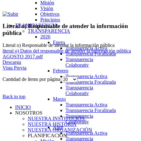
Misión
Visión
Objetivos
Principios
TRANSPARENCIA
Literal o) Responsable de atender la información
TRANSPARENCIA
pública
2026
Enero
Literal o) Responsable de atender la información pública
Transparencia Activa
literal o) Datos del responsable de atender la información pública
Transparencia Focalizada
AGOSTO 2017.pdf
Transparencia
Descarga
Colaborativ
Vista Previa
Febrero
Transparencia Activa
Cantidad de ítems por página
Transparencia Focalizada
Transparencia
Colaborativ
Back to top
Marzo
Transparencia Activa
INICIO
Transparencia Focalizada
NOSOTROS
Transparencia
NUESTRA INSTITUCIÓN
Colaborativ
NUESTRA HISTORIA
Abril
NUESTRA ORGANIZACIÓN
Transparencia Activa
PLANIFICACIÓN
Transparencia