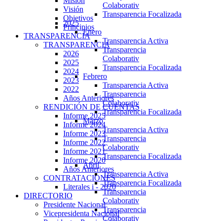
Misión
Colaborativ
Visión
Transparencia Focalizada
Objetivos
2025
Principios
Enero
TRANSPARENCIA
Transparencia Activa
TRANSPARENCIA
Transparencia
2026
Colaborativ
2025
Transparencia Focalizada
2024
Febrero
2023
Transparencia Activa
2022
Transparencia
Años Anteriores
Colaborativ
RENDICIÓN DE CUENTAS
Transparencia Focalizada
Informe 2025
Marzo
Informe 2024
Transparencia Activa
Informe 2023
Transparencia
Informe 2022
Colaborativ
Informe 2021
Transparencia Focalizada
Informe 2020
Abril
Años Anteriores
Transparencia Activa
CONTRATACIONES
Transparencia Focalizada
Literales i - 2020
Transparencia
DIRECTORIO
Colaborativ
Presidente Nacional
Transparencia
Vicepresidenta Nacional
Colaborativ