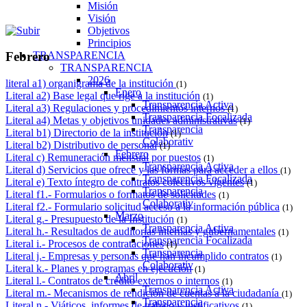
Misión
Visión
Objetivos
Principios
TRANSPARENCIA
Febrero
TRANSPARENCIA
2026
literal a1) organigrama de la institución
(1)
Enero
Literal a2) Base legal que rige a la institución
(1)
Transparencia Activa
Literal a3) Regulaciones y procedimientos internos
(1)
Transparencia Focalizada
Literal a4) Metas y objetivos unidades administrativas
(1)
Transparencia
Literal b1) Directorio de la institución
(1)
Colaborativ
Literal b2) Distributivo de personal
(1)
Febrero
Literal c) Remuneración mensual por puestos
(1)
Transparencia Activa
Literal d) Servicios que ofrece y las formas para acceder a ellos
(1)
Transparencia Focalizada
Literal e) Texto íntegro de contratos colectivos vigentes
(1)
Transparencia
Literal f1.- Formularios o formatos de solicitudes
(1)
Colaborativ
Literal f2.- Formulario solicitud acceso a la información pública
(1)
Marzo
Literal g.- Presupuesto de la Institución
(1)
Transparencia Activa
Literal h.- Resultados de auditorías internas y gubernamentales
(1)
Transparencia Focalizada
Literal i.- Procesos de contrataciones
(1)
Transparencia
Literal j.- Empresas y personas que han incumplido contratos
(1)
Colaborativ
Literal k.- Planes y programas en ejecución
(1)
Abril
Literal l.- Contratos de crédito externos o internos
(1)
Transparencia Activa
Literal m.- Mecanismos de rendición de cuentas a la ciudadanía
(1)
Transparencia
Literal n.- Viáticos, informes de trabajo y justificativos
(1)