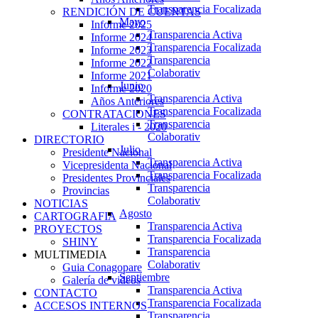
Transparencia Focalizada
RENDICIÓN DE CUENTAS
Mayo
Informe 2025
Transparencia Activa
Informe 2024
Transparencia Focalizada
Informe 2023
Transparencia
Informe 2022
Colaborativ
Informe 2021
Junio
Informe 2020
Transparencia Activa
Años Anteriores
Transparencia Focalizada
CONTRATACIONES
Transparencia
Literales i - 2020
Colaborativ
DIRECTORIO
Julio
Presidente Nacional
Transparencia Activa
Vicepresidenta Nacional
Transparencia Focalizada
Presidentes Provinciales
Transparencia
Provincias
Colaborativ
NOTICIAS
Agosto
CARTOGRAFIA
Transparencia Activa
PROYECTOS
Transparencia Focalizada
SHINY
Transparencia
MULTIMEDIA
Colaborativ
Guia Conagopare
Septiembre
Galería de videos
Transparencia Activa
CONTACTO
Transparencia Focalizada
ACCESOS INTERNOS
Transparencia