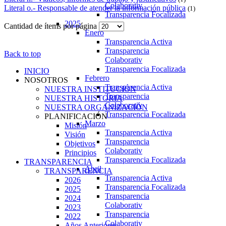
Colaborativ
Literal o.- Responsable de atender la información pública
(1)
Transparencia Focalizada
2025
Cantidad de ítems por página
Enero
Transparencia Activa
Transparencia
Back to top
Colaborativ
Transparencia Focalizada
INICIO
Febrero
NOSOTROS
Transparencia Activa
NUESTRA INSTITUCIÓN
Transparencia
NUESTRA HISTORIA
Colaborativ
NUESTRA ORGANIZACIÓN
Transparencia Focalizada
PLANIFICACIÓN
Marzo
Misión
Transparencia Activa
Visión
Transparencia
Objetivos
Colaborativ
Principios
Transparencia Focalizada
TRANSPARENCIA
Abril
TRANSPARENCIA
Transparencia Activa
2026
Transparencia Focalizada
2025
Transparencia
2024
Colaborativ
2023
Transparencia
2022
Colaborativ
Años Anteriores