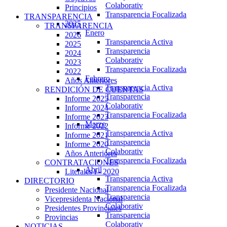
Colaborativ
Principios
Transparencia Focalizada
TRANSPARENCIA
2025
TRANSPARENCIA
Enero
2026
Transparencia Activa
2025
Transparencia
2024
Colaborativ
2023
Transparencia Focalizada
2022
Febrero
Años Anteriores
Transparencia Activa
RENDICIÓN DE CUENTAS
Transparencia
Informe 2025
Colaborativ
Informe 2024
Transparencia Focalizada
Informe 2023
Marzo
Informe 2022
Transparencia Activa
Informe 2021
Transparencia
Informe 2020
Colaborativ
Años Anteriores
Transparencia Focalizada
CONTRATACIONES
Abril
Literales i - 2020
Transparencia Activa
DIRECTORIO
Transparencia Focalizada
Presidente Nacional
Transparencia
Vicepresidenta Nacional
Colaborativ
Presidentes Provinciales
Transparencia
Provincias
Colaborativ
NOTICIAS