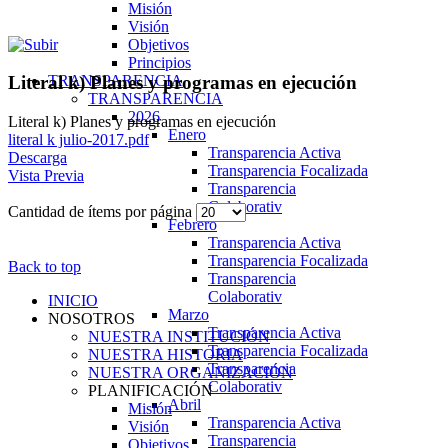
Misión
Visión
Objetivos
Principios
TRANSPARENCIA
Literal k) Planes y programas en ejecución
TRANSPARENCIA
2026
Literal k) Planes y programas en ejecución
Enero
literal k julio-2017.pdf
Transparencia Activa
Descarga
Transparencia Focalizada
Vista Previa
Transparencia
Colaborativ
Cantidad de ítems por página
Febrero
Transparencia Activa
Transparencia Focalizada
Back to top
Transparencia
Colaborativ
INICIO
Marzo
NOSOTROS
Transparencia Activa
NUESTRA INSTITUCIÓN
Transparencia Focalizada
NUESTRA HISTORIA
Transparencia
NUESTRA ORGANIZACIÓN
Colaborativ
PLANIFICACIÓN
Abril
Misión
Transparencia Activa
Visión
Transparencia
Objetivos