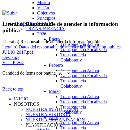
Misión
Visión
Objetivos
Principios
TRANSPARENCIA
Literal o) Responsable de atender la información
TRANSPARENCIA
pública
2026
Enero
Literal o) Responsable de atender la información pública
Transparencia Activa
literal o) Datos del responsable de atender la información pública
Transparencia Focalizada
JULIO 2017.pdf
Transparencia
Descarga
Colaborativ
Vista Previa
Febrero
Transparencia Activa
Cantidad de ítems por página
Transparencia Focalizada
Transparencia
Colaborativ
Back to top
Marzo
Transparencia Activa
INICIO
Transparencia Focalizada
NOSOTROS
Transparencia
NUESTRA INSTITUCIÓN
Colaborativ
NUESTRA HISTORIA
Abril
NUESTRA ORGANIZACIÓN
Transparencia Activa
PLANIFICACIÓN
Transparencia