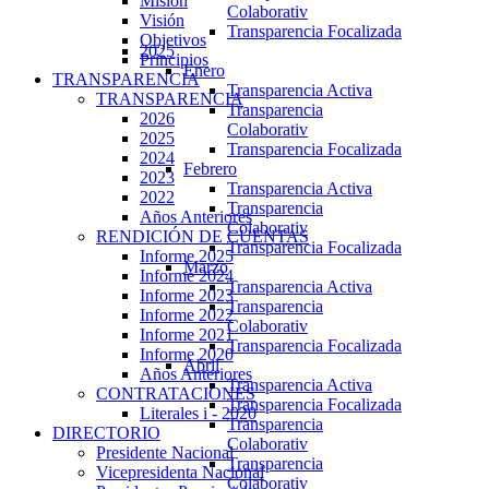
Misión
Colaborativ
Visión
Transparencia Focalizada
Objetivos
2025
Principios
Enero
TRANSPARENCIA
Transparencia Activa
TRANSPARENCIA
Transparencia
2026
Colaborativ
2025
Transparencia Focalizada
2024
Febrero
2023
Transparencia Activa
2022
Transparencia
Años Anteriores
Colaborativ
RENDICIÓN DE CUENTAS
Transparencia Focalizada
Informe 2025
Marzo
Informe 2024
Transparencia Activa
Informe 2023
Transparencia
Informe 2022
Colaborativ
Informe 2021
Transparencia Focalizada
Informe 2020
Abril
Años Anteriores
Transparencia Activa
CONTRATACIONES
Transparencia Focalizada
Literales i - 2020
Transparencia
DIRECTORIO
Colaborativ
Presidente Nacional
Transparencia
Vicepresidenta Nacional
Colaborativ