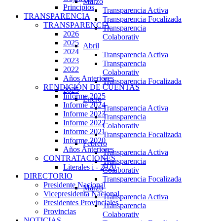
Marzo
Principios
Transparencia Activa
TRANSPARENCIA
Transparencia Focalizada
TRANSPARENCIA
Transparencia
2026
Colaborativ
2025
Abril
2024
Transparencia Activa
2023
Transparencia
2022
Colaborativ
Años Anteriores
Transparencia Focalizada
RENDICIÓN DE CUENTAS
2025
Informe 2025
Enero
Informe 2024
Transparencia Activa
Informe 2023
Transparencia
Informe 2022
Colaborativ
Informe 2021
Transparencia Focalizada
Informe 2020
Febrero
Años Anteriores
Transparencia Activa
CONTRATACIONES
Transparencia
Literales i - 2020
Colaborativ
DIRECTORIO
Transparencia Focalizada
Presidente Nacional
Marzo
Vicepresidenta Nacional
Transparencia Activa
Presidentes Provinciales
Transparencia
Provincias
Colaborativ
NOTICIAS