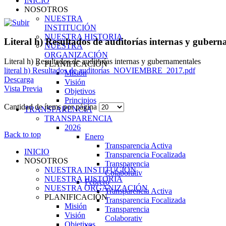
INICIO
NOSOTROS
NUESTRA
INSTITUCIÓN
NUESTRA HISTORIA
Literal h) Resultados de auditorías internas y gubern
NUESTRA
ORGANIZACIÓN
Literal h) Resultados de auditorías internas y gubernamentales
PLANIFICACIÓN
literal h) Resultados de auditorías_NOVIEMBRE_2017.pdf
Misión
Descarga
Visión
Vista Previa
Objetivos
Principios
Cantidad de ítems por página
TRANSPARENCIA
TRANSPARENCIA
2026
Back to top
Enero
Transparencia Activa
INICIO
Transparencia Focalizada
NOSOTROS
Transparencia
NUESTRA INSTITUCIÓN
Colaborativ
NUESTRA HISTORIA
Febrero
NUESTRA ORGANIZACIÓN
Transparencia Activa
PLANIFICACIÓN
Transparencia Focalizada
Misión
Transparencia
Visión
Colaborativ
Objetivos