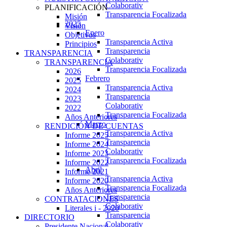
Colaborativ
PLANIFICACIÓN
Transparencia Focalizada
Misión
2025
Visión
Enero
Objetivos
Transparencia Activa
Principios
Transparencia
TRANSPARENCIA
Colaborativ
TRANSPARENCIA
Transparencia Focalizada
2026
Febrero
2025
Transparencia Activa
2024
Transparencia
2023
Colaborativ
2022
Transparencia Focalizada
Años Anteriores
Marzo
RENDICIÓN DE CUENTAS
Transparencia Activa
Informe 2025
Transparencia
Informe 2024
Colaborativ
Informe 2023
Transparencia Focalizada
Informe 2022
Abril
Informe 2021
Transparencia Activa
Informe 2020
Transparencia Focalizada
Años Anteriores
Transparencia
CONTRATACIONES
Colaborativ
Literales i - 2020
Transparencia
DIRECTORIO
Colaborativ
Presidente Nacional