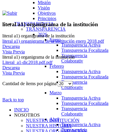
Misión
Visión
Objetivos
Principios
TRANSPARENCIA
literal a1) organigrama de la institución
TRANSPARENCIA
2026
literal a1) organigrama de la institución
Enero
literal a1) organigrama de la institución enero 2018.pdf
Transparencia Activa
Descarga
Transparencia Focalizada
Vista Previa
Transparencia
literal a1) organigrama de la institución
Colaborativ
Literal_a1-dic2018.pdf.pdf
Febrero
Descarga
Transparencia Activa
Vista Previa
Transparencia Focalizada
Transparencia
Cantidad de ítems por página
Colaborativ
Marzo
Transparencia Activa
Back to top
Transparencia Focalizada
Transparencia
INICIO
Colaborativ
NOSOTROS
Abril
NUESTRA INSTITUCIÓN
Transparencia Activa
NUESTRA HISTORIA
Transparencia
NUESTRA ORGANIZACIÓN