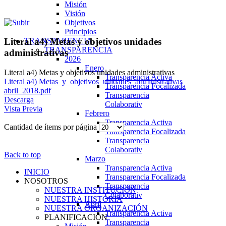
Misión
Visión
Objetivos
Principios
TRANSPARENCIA
Literal a4) Metas y objetivos unidades
TRANSPARENCIA
administrativas
2026
Enero
Literal a4) Metas y objetivos unidades administrativas
Transparencia Activa
Literal a4) Metas_y_objetivos_unidades_administrativas
Transparencia Focalizada
abril_2018.pdf
Transparencia
Descarga
Colaborativ
Vista Previa
Febrero
Transparencia Activa
Cantidad de ítems por página
Transparencia Focalizada
Transparencia
Colaborativ
Back to top
Marzo
Transparencia Activa
INICIO
Transparencia Focalizada
NOSOTROS
Transparencia
NUESTRA INSTITUCIÓN
Colaborativ
NUESTRA HISTORIA
Abril
NUESTRA ORGANIZACIÓN
Transparencia Activa
PLANIFICACIÓN
Transparencia