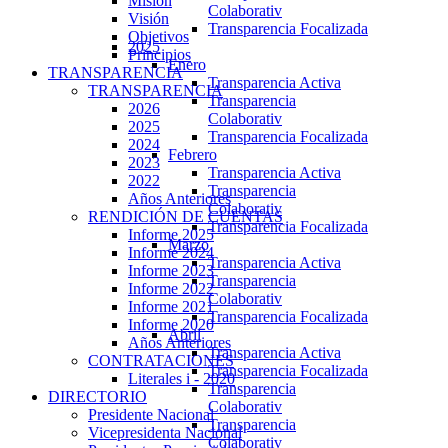
Misión
Colaborativ
Visión
Transparencia Focalizada
Objetivos
2025
Principios
Enero
TRANSPARENCIA
Transparencia Activa
TRANSPARENCIA
Transparencia
2026
Colaborativ
2025
Transparencia Focalizada
2024
Febrero
2023
Transparencia Activa
2022
Transparencia
Años Anteriores
Colaborativ
RENDICIÓN DE CUENTAS
Transparencia Focalizada
Informe 2025
Marzo
Informe 2024
Transparencia Activa
Informe 2023
Transparencia
Informe 2022
Colaborativ
Informe 2021
Transparencia Focalizada
Informe 2020
Abril
Años Anteriores
Transparencia Activa
CONTRATACIONES
Transparencia Focalizada
Literales i - 2020
Transparencia
DIRECTORIO
Colaborativ
Presidente Nacional
Transparencia
Vicepresidenta Nacional
Colaborativ