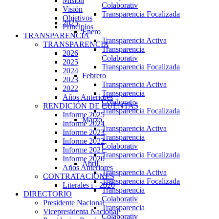
Misión
Colaborativ
Visión
Transparencia Focalizada
Objetivos
2025
Principios
Enero
TRANSPARENCIA
Transparencia Activa
TRANSPARENCIA
Transparencia
2026
Colaborativ
2025
Transparencia Focalizada
2024
Febrero
2023
Transparencia Activa
2022
Transparencia
Años Anteriores
Colaborativ
RENDICIÓN DE CUENTAS
Transparencia Focalizada
Informe 2025
Marzo
Informe 2024
Transparencia Activa
Informe 2023
Transparencia
Informe 2022
Colaborativ
Informe 2021
Transparencia Focalizada
Informe 2020
Abril
Años Anteriores
Transparencia Activa
CONTRATACIONES
Transparencia Focalizada
Literales i - 2020
Transparencia
DIRECTORIO
Colaborativ
Presidente Nacional
Transparencia
Vicepresidenta Nacional
Colaborativ