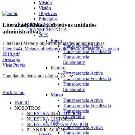
Misión
Visión
Objetivos
Principios
TRANSPARENCIA
Literal a4) Metas y objetivos unidades
TRANSPARENCIA
administrativas
2026
Enero
Literal a4) Metas y objetivos unidades administrativas
Transparencia Activa
Literal a4). Metas y objetivos unidades administrativas agosto
Transparencia Focalizada
2018.pdf
Transparencia
Descarga
Colaborativ
Vista Previa
Febrero
Transparencia Activa
Cantidad de ítems por página
Transparencia Focalizada
Transparencia
Colaborativ
Back to top
Marzo
Transparencia Activa
INICIO
Transparencia Focalizada
NOSOTROS
Transparencia
NUESTRA INSTITUCIÓN
Colaborativ
NUESTRA HISTORIA
Abril
NUESTRA ORGANIZACIÓN
Transparencia Activa
PLANIFICACIÓN
Transparencia