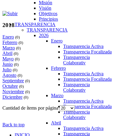
Misión
Visión
Objetivos
Principios
TRANSPARENCIA
2018
TRANSPARENCIA
2026
Enero
(0)
Enero
Febrero
(0)
Transparencia Activa
Marzo
(0)
Transparencia Focalizada
Abril
(0)
Transparencia
Mayo
(0)
Colaborativ
Junio
(0)
Febrero
Julio
(0)
Transparencia Activa
Agosto
(0)
Transparencia Focalizada
Septiembre
(0)
Transparencia
Octubre
(0)
Colaborativ
Noviembre
(0)
Marzo
Diciembre
(0)
Transparencia Activa
Transparencia Focalizada
Cantidad de ítems por página
Transparencia
Colaborativ
Abril
Back to top
Transparencia Activa
Transparencia
INICIO