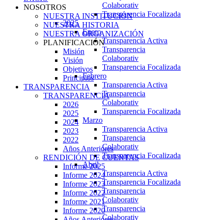
Colaborativ
NOSOTROS
Transparencia Focalizada
NUESTRA INSTITUCIÓN
2025
NUESTRA HISTORIA
Enero
NUESTRA ORGANIZACIÓN
Transparencia Activa
PLANIFICACIÓN
Transparencia
Misión
Colaborativ
Visión
Transparencia Focalizada
Objetivos
Febrero
Principios
Transparencia Activa
TRANSPARENCIA
Transparencia
TRANSPARENCIA
Colaborativ
2026
Transparencia Focalizada
2025
Marzo
2024
Transparencia Activa
2023
Transparencia
2022
Colaborativ
Años Anteriores
Transparencia Focalizada
RENDICIÓN DE CUENTAS
Abril
Informe 2025
Transparencia Activa
Informe 2024
Transparencia Focalizada
Informe 2023
Transparencia
Informe 2022
Colaborativ
Informe 2021
Transparencia
Informe 2020
Colaborativ
Años Anteriores