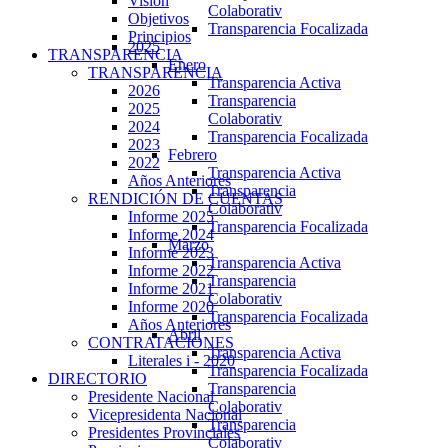
Visión
Colaborativ
Objetivos
Transparencia Focalizada
Principios
2025
TRANSPARENCIA
Enero
TRANSPARENCIA
Transparencia Activa
2026
Transparencia
2025
Colaborativ
2024
Transparencia Focalizada
2023
Febrero
2022
Transparencia Activa
Años Anteriores
Transparencia
RENDICIÓN DE CUENTAS
Colaborativ
Informe 2025
Transparencia Focalizada
Informe 2024
Marzo
Informe 2023
Transparencia Activa
Informe 2022
Transparencia
Informe 2021
Colaborativ
Informe 2020
Transparencia Focalizada
Años Anteriores
Abril
CONTRATACIONES
Transparencia Activa
Literales i - 2020
Transparencia Focalizada
DIRECTORIO
Transparencia
Presidente Nacional
Colaborativ
Vicepresidenta Nacional
Transparencia
Presidentes Provinciales
Colaborativ