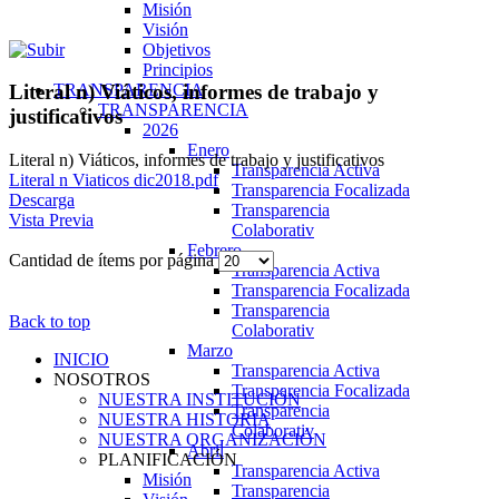
Misión
Visión
Objetivos
Principios
TRANSPARENCIA
Literal n) Viáticos, informes de trabajo y
TRANSPARENCIA
justificativos
2026
Enero
Literal n) Viáticos, informes de trabajo y justificativos
Transparencia Activa
Literal n Viaticos dic2018.pdf
Transparencia Focalizada
Descarga
Transparencia
Vista Previa
Colaborativ
Febrero
Cantidad de ítems por página
Transparencia Activa
Transparencia Focalizada
Transparencia
Back to top
Colaborativ
Marzo
INICIO
Transparencia Activa
NOSOTROS
Transparencia Focalizada
NUESTRA INSTITUCIÓN
Transparencia
NUESTRA HISTORIA
Colaborativ
NUESTRA ORGANIZACIÓN
Abril
PLANIFICACIÓN
Transparencia Activa
Misión
Transparencia