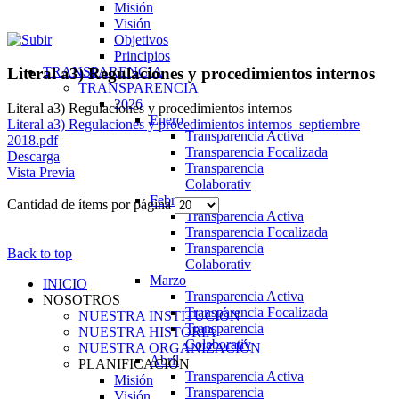
Misión
Visión
Objetivos
Principios
TRANSPARENCIA
Literal a3) Regulaciones y procedimientos internos
TRANSPARENCIA
2026
Literal a3) Regulaciones y procedimientos internos
Enero
Literal a3) Regulaciones y procedimientos internos_septiembre
Transparencia Activa
2018.pdf
Transparencia Focalizada
Descarga
Transparencia
Vista Previa
Colaborativ
Febrero
Cantidad de ítems por página
Transparencia Activa
Transparencia Focalizada
Transparencia
Back to top
Colaborativ
Marzo
INICIO
Transparencia Activa
NOSOTROS
Transparencia Focalizada
NUESTRA INSTITUCIÓN
Transparencia
NUESTRA HISTORIA
Colaborativ
NUESTRA ORGANIZACIÓN
Abril
PLANIFICACIÓN
Transparencia Activa
Misión
Transparencia
Visión