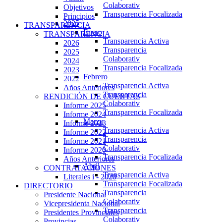
Colaborativ
Objetivos
Transparencia Focalizada
Principios
2025
TRANSPARENCIA
Enero
TRANSPARENCIA
Transparencia Activa
2026
Transparencia
2025
Colaborativ
2024
Transparencia Focalizada
2023
Febrero
2022
Transparencia Activa
Años Anteriores
Transparencia
RENDICIÓN DE CUENTAS
Colaborativ
Informe 2025
Transparencia Focalizada
Informe 2024
Marzo
Informe 2023
Transparencia Activa
Informe 2022
Transparencia
Informe 2021
Colaborativ
Informe 2020
Transparencia Focalizada
Años Anteriores
Abril
CONTRATACIONES
Transparencia Activa
Literales i - 2020
Transparencia Focalizada
DIRECTORIO
Transparencia
Presidente Nacional
Colaborativ
Vicepresidenta Nacional
Transparencia
Presidentes Provinciales
Colaborativ
Provincias