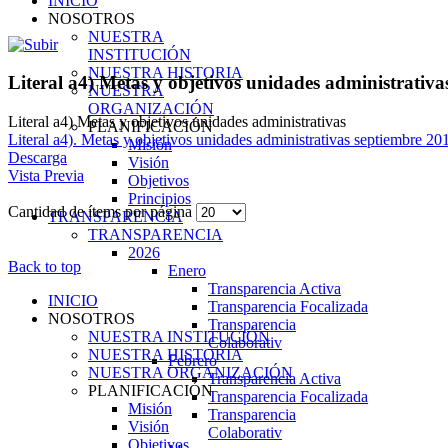
INICIO
NOSOTROS
NUESTRA
INSTITUCIÓN
NUESTRA HISTORIA
Literal a4) Metas y objetivos unidades administrativa
NUESTRA
ORGANIZACIÓN
Literal a4) Metas y objetivos unidades administrativas
PLANIFICACIÓN
Literal a4). Metas y objetivos unidades administrativas septiembre 20
Misión
Descarga
Visión
Vista Previa
Objetivos
Principios
Cantidad de ítems por página
TRANSPARENCIA
TRANSPARENCIA
2026
Back to top
Enero
Transparencia Activa
INICIO
Transparencia Focalizada
NOSOTROS
Transparencia
NUESTRA INSTITUCIÓN
Colaborativ
NUESTRA HISTORIA
Febrero
NUESTRA ORGANIZACIÓN
Transparencia Activa
PLANIFICACIÓN
Transparencia Focalizada
Misión
Transparencia
Visión
Colaborativ
Objetivos