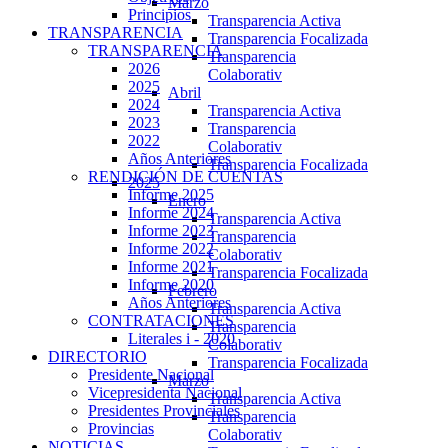
Marzo
Principios
Transparencia Activa
TRANSPARENCIA
Transparencia Focalizada
TRANSPARENCIA
Transparencia
2026
Colaborativ
2025
Abril
2024
Transparencia Activa
2023
Transparencia
2022
Colaborativ
Años Anteriores
Transparencia Focalizada
RENDICIÓN DE CUENTAS
2025
Informe 2025
Enero
Informe 2024
Transparencia Activa
Informe 2023
Transparencia
Informe 2022
Colaborativ
Informe 2021
Transparencia Focalizada
Informe 2020
Febrero
Años Anteriores
Transparencia Activa
CONTRATACIONES
Transparencia
Literales i - 2020
Colaborativ
DIRECTORIO
Transparencia Focalizada
Presidente Nacional
Marzo
Vicepresidenta Nacional
Transparencia Activa
Presidentes Provinciales
Transparencia
Provincias
Colaborativ
NOTICIAS