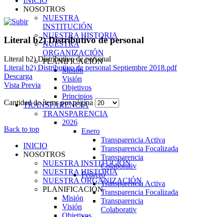
INICIO
NOSOTROS
NUESTRA
INSTITUCIÓN
NUESTRA HISTORIA
Literal b2) Distributivo de personal
NUESTRA
ORGANIZACIÓN
Literal b2) Distributivo de personal
PLANIFICACIÓN
Literal b2) Distributivo de personal Septiembre 2018.pdf
Misión
Descarga
Visión
Vista Previa
Objetivos
Principios
Cantidad de ítems por página
TRANSPARENCIA
TRANSPARENCIA
2026
Back to top
Enero
Transparencia Activa
INICIO
Transparencia Focalizada
NOSOTROS
Transparencia
NUESTRA INSTITUCIÓN
Colaborativ
NUESTRA HISTORIA
Febrero
NUESTRA ORGANIZACIÓN
Transparencia Activa
PLANIFICACIÓN
Transparencia Focalizada
Misión
Transparencia
Visión
Colaborativ
Objetivos