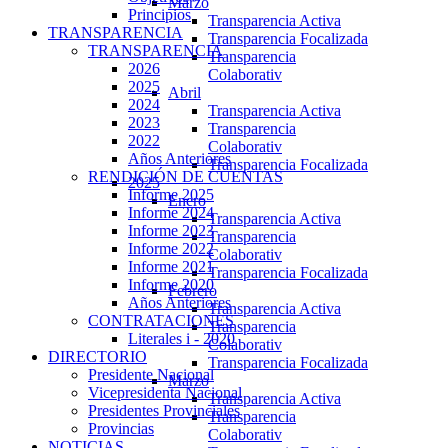
Marzo
Principios
Transparencia Activa
TRANSPARENCIA
Transparencia Focalizada
TRANSPARENCIA
Transparencia
2026
Colaborativ
2025
Abril
2024
Transparencia Activa
2023
Transparencia
2022
Colaborativ
Años Anteriores
Transparencia Focalizada
RENDICIÓN DE CUENTAS
2025
Informe 2025
Enero
Informe 2024
Transparencia Activa
Informe 2023
Transparencia
Informe 2022
Colaborativ
Informe 2021
Transparencia Focalizada
Informe 2020
Febrero
Años Anteriores
Transparencia Activa
CONTRATACIONES
Transparencia
Literales i - 2020
Colaborativ
DIRECTORIO
Transparencia Focalizada
Presidente Nacional
Marzo
Vicepresidenta Nacional
Transparencia Activa
Presidentes Provinciales
Transparencia
Provincias
Colaborativ
NOTICIAS