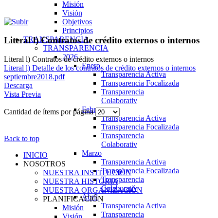
Misión
Visión
Objetivos
Principios
TRANSPARENCIA
Literal l) Contratos de crédito externos o internos
TRANSPARENCIA
2026
Literal l) Contratos de crédito externos o internos
Enero
Literal l) Detalle de los contratos de crédito externos o internos
Transparencia Activa
septiembre2018.pdf
Transparencia Focalizada
Descarga
Transparencia
Vista Previa
Colaborativ
Febrero
Cantidad de ítems por página
Transparencia Activa
Transparencia Focalizada
Transparencia
Back to top
Colaborativ
Marzo
INICIO
Transparencia Activa
NOSOTROS
Transparencia Focalizada
NUESTRA INSTITUCIÓN
Transparencia
NUESTRA HISTORIA
Colaborativ
NUESTRA ORGANIZACIÓN
Abril
PLANIFICACIÓN
Transparencia Activa
Misión
Transparencia
Visión