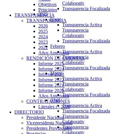
Colaborativ
Objetivos
Transparencia Focalizada
Principios
2025
TRANSPARENCIA
Enero
TRANSPARENCIA
Transparencia Activa
2026
Transparencia
2025
Colaborativ
2024
Transparencia Focalizada
2023
Febrero
2022
Transparencia Activa
Años Anteriores
Transparencia
RENDICIÓN DE CUENTAS
Colaborativ
Informe 2025
Transparencia Focalizada
Informe 2024
Marzo
Informe 2023
Transparencia Activa
Informe 2022
Transparencia
Informe 2021
Colaborativ
Informe 2020
Transparencia Focalizada
Años Anteriores
Abril
CONTRATACIONES
Transparencia Activa
Literales i - 2020
Transparencia Focalizada
DIRECTORIO
Transparencia
Presidente Nacional
Colaborativ
Vicepresidenta Nacional
Transparencia
Presidentes Provinciales
Colaborativ
Provincias