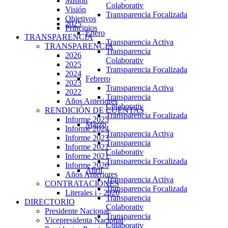
Misión
Colaborativ
Visión
Transparencia Focalizada
Objetivos
2025
Principios
Enero
TRANSPARENCIA
Transparencia Activa
TRANSPARENCIA
Transparencia
2026
Colaborativ
2025
Transparencia Focalizada
2024
Febrero
2023
Transparencia Activa
2022
Transparencia
Años Anteriores
Colaborativ
RENDICIÓN DE CUENTAS
Transparencia Focalizada
Informe 2025
Marzo
Informe 2024
Transparencia Activa
Informe 2023
Transparencia
Informe 2022
Colaborativ
Informe 2021
Transparencia Focalizada
Informe 2020
Abril
Años Anteriores
Transparencia Activa
CONTRATACIONES
Transparencia Focalizada
Literales i - 2020
Transparencia
DIRECTORIO
Colaborativ
Presidente Nacional
Transparencia
Vicepresidenta Nacional
Colaborativ