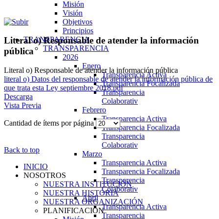
Misión
Visión
Objetivos
Principios
TRANSPARENCIA
Literal o) Responsable de atender la información
TRANSPARENCIA
pública
2026
Enero
Literal o) Responsable de atender la información pública
Transparencia Activa
literal o) Datos del responsable de atender la información pública de
Transparencia Focalizada
que trata esta Ley septiembre 2018.pdf
Transparencia
Descarga
Colaborativ
Vista Previa
Febrero
Transparencia Activa
Cantidad de ítems por página
Transparencia Focalizada
Transparencia
Colaborativ
Back to top
Marzo
Transparencia Activa
INICIO
Transparencia Focalizada
NOSOTROS
Transparencia
NUESTRA INSTITUCIÓN
Colaborativ
NUESTRA HISTORIA
Abril
NUESTRA ORGANIZACIÓN
Transparencia Activa
PLANIFICACIÓN
Transparencia