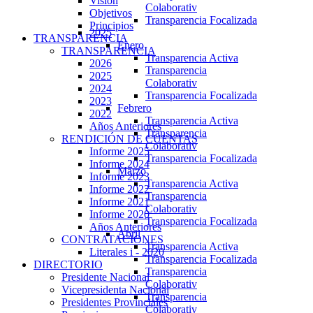
Visión
Colaborativ
Objetivos
Transparencia Focalizada
Principios
2025
TRANSPARENCIA
Enero
TRANSPARENCIA
Transparencia Activa
2026
Transparencia
2025
Colaborativ
2024
Transparencia Focalizada
2023
Febrero
2022
Transparencia Activa
Años Anteriores
Transparencia
RENDICIÓN DE CUENTAS
Colaborativ
Informe 2025
Transparencia Focalizada
Informe 2024
Marzo
Informe 2023
Transparencia Activa
Informe 2022
Transparencia
Informe 2021
Colaborativ
Informe 2020
Transparencia Focalizada
Años Anteriores
Abril
CONTRATACIONES
Transparencia Activa
Literales i - 2020
Transparencia Focalizada
DIRECTORIO
Transparencia
Presidente Nacional
Colaborativ
Vicepresidenta Nacional
Transparencia
Presidentes Provinciales
Colaborativ