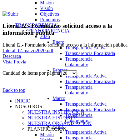
Misión
Visión
Objetivos
Principios
TRANSPARENCIA
Literal f2.- Formulario solicitud acceso a la
TRANSPARENCIA
información pública
2026
Enero
Literal f2.- Formulario solicitud acceso a la información pública
Transparencia Activa
Literal_f2-marzo2020.pdf
Transparencia Focalizada
Descarga
Transparencia
Vista Previa
Colaborativ
Febrero
Cantidad de ítems por página
Transparencia Activa
Transparencia Focalizada
Transparencia
Back to top
Colaborativ
Marzo
INICIO
Transparencia Activa
NOSOTROS
Transparencia Focalizada
NUESTRA INSTITUCIÓN
Transparencia
NUESTRA HISTORIA
Colaborativ
NUESTRA ORGANIZACIÓN
Abril
PLANIFICACIÓN
Transparencia Activa
Misión
Transparencia