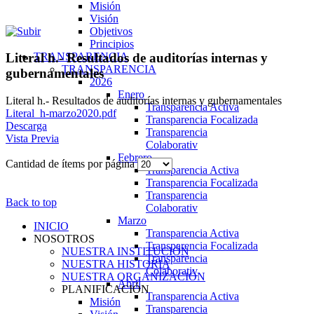
Misión
Visión
Objetivos
Principios
TRANSPARENCIA
Literal h.- Resultados de auditorías internas y
TRANSPARENCIA
gubernamentales
2026
Enero
Literal h.- Resultados de auditorías internas y gubernamentales
Transparencia Activa
Literal_h-marzo2020.pdf
Transparencia Focalizada
Descarga
Transparencia
Vista Previa
Colaborativ
Febrero
Cantidad de ítems por página
Transparencia Activa
Transparencia Focalizada
Transparencia
Back to top
Colaborativ
Marzo
INICIO
Transparencia Activa
NOSOTROS
Transparencia Focalizada
NUESTRA INSTITUCIÓN
Transparencia
NUESTRA HISTORIA
Colaborativ
NUESTRA ORGANIZACIÓN
Abril
PLANIFICACIÓN
Transparencia Activa
Misión
Transparencia