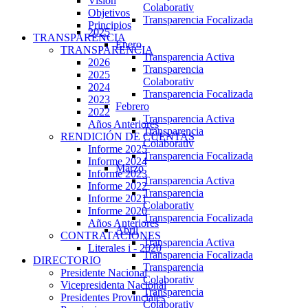
Visión
Colaborativ
Objetivos
Transparencia Focalizada
Principios
2025
TRANSPARENCIA
Enero
TRANSPARENCIA
Transparencia Activa
2026
Transparencia
2025
Colaborativ
2024
Transparencia Focalizada
2023
Febrero
2022
Transparencia Activa
Años Anteriores
Transparencia
RENDICIÓN DE CUENTAS
Colaborativ
Informe 2025
Transparencia Focalizada
Informe 2024
Marzo
Informe 2023
Transparencia Activa
Informe 2022
Transparencia
Informe 2021
Colaborativ
Informe 2020
Transparencia Focalizada
Años Anteriores
Abril
CONTRATACIONES
Transparencia Activa
Literales i - 2020
Transparencia Focalizada
DIRECTORIO
Transparencia
Presidente Nacional
Colaborativ
Vicepresidenta Nacional
Transparencia
Presidentes Provinciales
Colaborativ