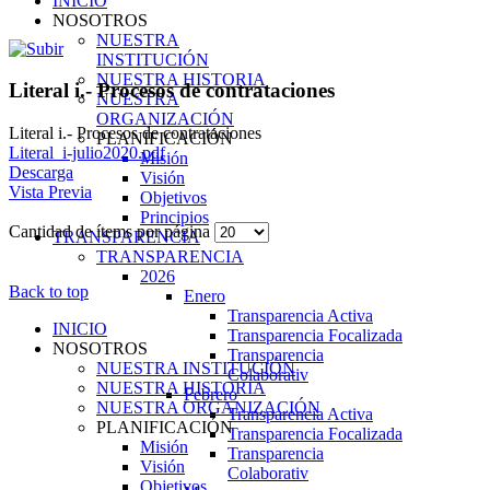
INICIO
NOSOTROS
NUESTRA
INSTITUCIÓN
NUESTRA HISTORIA
Literal i.- Procesos de contrataciones
NUESTRA
ORGANIZACIÓN
Literal i.- Procesos de contrataciones
PLANIFICACIÓN
Literal_i-julio2020.pdf
Misión
Descarga
Visión
Vista Previa
Objetivos
Principios
Cantidad de ítems por página
TRANSPARENCIA
TRANSPARENCIA
2026
Back to top
Enero
Transparencia Activa
INICIO
Transparencia Focalizada
NOSOTROS
Transparencia
NUESTRA INSTITUCIÓN
Colaborativ
NUESTRA HISTORIA
Febrero
NUESTRA ORGANIZACIÓN
Transparencia Activa
PLANIFICACIÓN
Transparencia Focalizada
Misión
Transparencia
Visión
Colaborativ
Objetivos