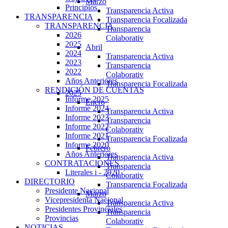
Marzo
Principios
Transparencia Activa
TRANSPARENCIA
Transparencia Focalizada
TRANSPARENCIA
Transparencia
2026
Colaborativ
2025
Abril
2024
Transparencia Activa
2023
Transparencia
2022
Colaborativ
Años Anteriores
Transparencia Focalizada
RENDICIÓN DE CUENTAS
2025
Informe 2025
Enero
Informe 2024
Transparencia Activa
Informe 2023
Transparencia
Informe 2022
Colaborativ
Informe 2021
Transparencia Focalizada
Informe 2020
Febrero
Años Anteriores
Transparencia Activa
CONTRATACIONES
Transparencia
Literales i - 2020
Colaborativ
DIRECTORIO
Transparencia Focalizada
Presidente Nacional
Marzo
Vicepresidenta Nacional
Transparencia Activa
Presidentes Provinciales
Transparencia
Provincias
Colaborativ
NOTICIAS