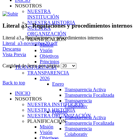
INICIO
NOSOTROS
NUESTRA
INSTITUCIÓN
NUESTRA HISTORIA
Literal a3.- Regulaciones y procedimientos internos
NUESTRA
ORGANIZACIÓN
Literal a3.- Regulaciones y procedimientos internos
PLANIFICACIÓN
Literal_a3-noviembre20.pdf
Misión
Descarga
Visión
Vista Previa
Objetivos
Principios
Cantidad de ítems por página
TRANSPARENCIA
TRANSPARENCIA
2026
Back to top
Enero
Transparencia Activa
INICIO
Transparencia Focalizada
NOSOTROS
Transparencia
NUESTRA INSTITUCIÓN
Colaborativ
NUESTRA HISTORIA
Febrero
NUESTRA ORGANIZACIÓN
Transparencia Activa
PLANIFICACIÓN
Transparencia Focalizada
Misión
Transparencia
Visión
Colaborativ
Objetivos