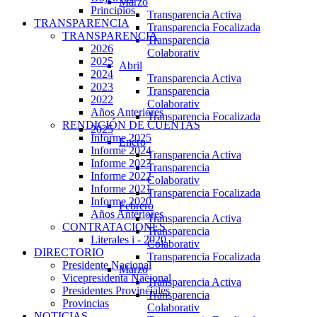
Marzo
Principios
Transparencia Activa
TRANSPARENCIA
Transparencia Focalizada
TRANSPARENCIA
Transparencia
2026
Colaborativ
2025
Abril
2024
Transparencia Activa
2023
Transparencia
2022
Colaborativ
Años Anteriores
Transparencia Focalizada
RENDICIÓN DE CUENTAS
2025
Informe 2025
Enero
Informe 2024
Transparencia Activa
Informe 2023
Transparencia
Informe 2022
Colaborativ
Informe 2021
Transparencia Focalizada
Informe 2020
Febrero
Años Anteriores
Transparencia Activa
CONTRATACIONES
Transparencia
Literales i - 2020
Colaborativ
DIRECTORIO
Transparencia Focalizada
Presidente Nacional
Marzo
Vicepresidenta Nacional
Transparencia Activa
Presidentes Provinciales
Transparencia
Provincias
Colaborativ
NOTICIAS