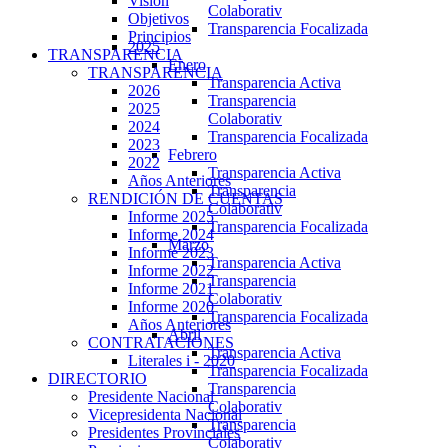
Visión
Colaborativ
Objetivos
Transparencia Focalizada
Principios
2025
TRANSPARENCIA
Enero
TRANSPARENCIA
Transparencia Activa
2026
Transparencia
2025
Colaborativ
2024
Transparencia Focalizada
2023
Febrero
2022
Transparencia Activa
Años Anteriores
Transparencia
RENDICIÓN DE CUENTAS
Colaborativ
Informe 2025
Transparencia Focalizada
Informe 2024
Marzo
Informe 2023
Transparencia Activa
Informe 2022
Transparencia
Informe 2021
Colaborativ
Informe 2020
Transparencia Focalizada
Años Anteriores
Abril
CONTRATACIONES
Transparencia Activa
Literales i - 2020
Transparencia Focalizada
DIRECTORIO
Transparencia
Presidente Nacional
Colaborativ
Vicepresidenta Nacional
Transparencia
Presidentes Provinciales
Colaborativ