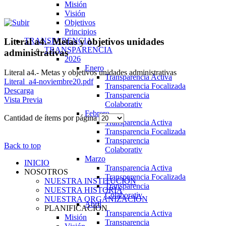
Misión
Visión
Objetivos
Principios
TRANSPARENCIA
Literal a4.- Metas y objetivos unidades
TRANSPARENCIA
administrativas
2026
Enero
Literal a4.- Metas y objetivos unidades administrativas
Transparencia Activa
Literal_a4-noviembre20.pdf
Transparencia Focalizada
Descarga
Transparencia
Vista Previa
Colaborativ
Febrero
Cantidad de ítems por página
Transparencia Activa
Transparencia Focalizada
Transparencia
Back to top
Colaborativ
Marzo
INICIO
Transparencia Activa
NOSOTROS
Transparencia Focalizada
NUESTRA INSTITUCIÓN
Transparencia
NUESTRA HISTORIA
Colaborativ
NUESTRA ORGANIZACIÓN
Abril
PLANIFICACIÓN
Transparencia Activa
Misión
Transparencia