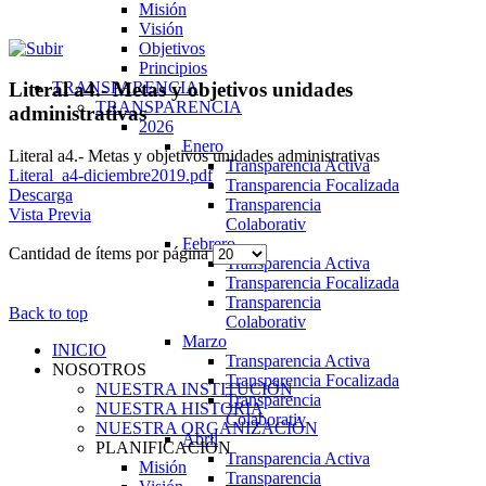
Misión
Visión
Objetivos
Principios
TRANSPARENCIA
Literal a4.- Metas y objetivos unidades
TRANSPARENCIA
administrativas
2026
Enero
Literal a4.- Metas y objetivos unidades administrativas
Transparencia Activa
Literal_a4-diciembre2019.pdf
Transparencia Focalizada
Descarga
Transparencia
Vista Previa
Colaborativ
Febrero
Cantidad de ítems por página
Transparencia Activa
Transparencia Focalizada
Transparencia
Back to top
Colaborativ
Marzo
INICIO
Transparencia Activa
NOSOTROS
Transparencia Focalizada
NUESTRA INSTITUCIÓN
Transparencia
NUESTRA HISTORIA
Colaborativ
NUESTRA ORGANIZACIÓN
Abril
PLANIFICACIÓN
Transparencia Activa
Misión
Transparencia