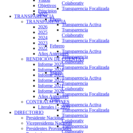
Visión
Colaborativ
Objetivos
Transparencia Focalizada
Principios
2025
TRANSPARENCIA
Enero
TRANSPARENCIA
Transparencia Activa
2026
Transparencia
2025
Colaborativ
2024
Transparencia Focalizada
2023
Febrero
2022
Transparencia Activa
Años Anteriores
Transparencia
RENDICIÓN DE CUENTAS
Colaborativ
Informe 2025
Transparencia Focalizada
Informe 2024
Marzo
Informe 2023
Transparencia Activa
Informe 2022
Transparencia
Informe 2021
Colaborativ
Informe 2020
Transparencia Focalizada
Años Anteriores
Abril
CONTRATACIONES
Transparencia Activa
Literales i - 2020
Transparencia Focalizada
DIRECTORIO
Transparencia
Presidente Nacional
Colaborativ
Vicepresidenta Nacional
Transparencia
Presidentes Provinciales
Colaborativ