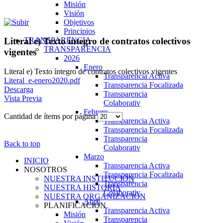
Misión
Visión
Objetivos
Principios
TRANSPARENCIA
Literal e) Texto íntegro de contratos colectivos
TRANSPARENCIA
vigentes
2026
Enero
Literal e) Texto íntegro de contratos colectivos vigentes
Transparencia Activa
Literal_e-enero2020.pdf
Transparencia Focalizada
Descarga
Transparencia
Vista Previa
Colaborativ
Febrero
Cantidad de ítems por página
Transparencia Activa
Transparencia Focalizada
Transparencia
Back to top
Colaborativ
Marzo
INICIO
Transparencia Activa
NOSOTROS
Transparencia Focalizada
NUESTRA INSTITUCIÓN
Transparencia
NUESTRA HISTORIA
Colaborativ
NUESTRA ORGANIZACIÓN
Abril
PLANIFICACIÓN
Transparencia Activa
Misión
Transparencia