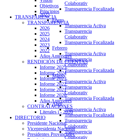
Visión
Colaborativ
Objetivos
Transparencia Focalizada
Principios
2025
TRANSPARENCIA
Enero
TRANSPARENCIA
Transparencia Activa
2026
Transparencia
2025
Colaborativ
2024
Transparencia Focalizada
2023
Febrero
2022
Transparencia Activa
Años Anteriores
Transparencia
RENDICIÓN DE CUENTAS
Colaborativ
Informe 2025
Transparencia Focalizada
Informe 2024
Marzo
Informe 2023
Transparencia Activa
Informe 2022
Transparencia
Informe 2021
Colaborativ
Informe 2020
Transparencia Focalizada
Años Anteriores
Abril
CONTRATACIONES
Transparencia Activa
Literales i - 2020
Transparencia Focalizada
DIRECTORIO
Transparencia
Presidente Nacional
Colaborativ
Vicepresidenta Nacional
Transparencia
Presidentes Provinciales
Colaborativ