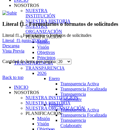
INICIO
NOSOTROS
NUESTRA
INSTITUCIÓN
NUESTRA HISTORIA
Literal f1.- Formularios o formatos de solicitudes
NUESTRA
ORGANIZACIÓN
Literal f1.- Formularios o formatos de solicitudes
PLANIFICACIÓN
Literal_f1-junio2020.pdf
Misión
Descarga
Visión
Vista Previa
Objetivos
Principios
Cantidad de ítems por página
TRANSPARENCIA
TRANSPARENCIA
2026
Back to top
Enero
Transparencia Activa
INICIO
Transparencia Focalizada
NOSOTROS
Transparencia
NUESTRA INSTITUCIÓN
Colaborativ
NUESTRA HISTORIA
Febrero
NUESTRA ORGANIZACIÓN
Transparencia Activa
PLANIFICACIÓN
Transparencia Focalizada
Misión
Transparencia
Visión
Colaborativ
Objetivos