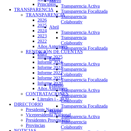
Marzo
Principios
Transparencia Activa
TRANSPARENCIA
Transparencia Focalizada
TRANSPARENCIA
Transparencia
2026
Colaborativ
2025
Abril
2024
Transparencia Activa
2023
Transparencia
2022
Colaborativ
Años Anteriores
Transparencia Focalizada
RENDICIÓN DE CUENTAS
2025
Informe 2025
Enero
Informe 2024
Transparencia Activa
Informe 2023
Transparencia
Informe 2022
Colaborativ
Informe 2021
Transparencia Focalizada
Informe 2020
Febrero
Años Anteriores
Transparencia Activa
CONTRATACIONES
Transparencia
Literales i - 2020
Colaborativ
DIRECTORIO
Transparencia Focalizada
Presidente Nacional
Marzo
Vicepresidenta Nacional
Transparencia Activa
Presidentes Provinciales
Transparencia
Provincias
Colaborativ
NOTICIAS