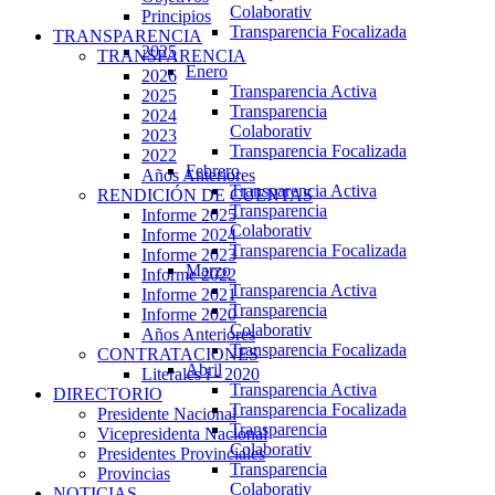
Colaborativ
Principios
Transparencia Focalizada
TRANSPARENCIA
2025
TRANSPARENCIA
Enero
2026
Transparencia Activa
2025
Transparencia
2024
Colaborativ
2023
Transparencia Focalizada
2022
Febrero
Años Anteriores
Transparencia Activa
RENDICIÓN DE CUENTAS
Transparencia
Informe 2025
Colaborativ
Informe 2024
Transparencia Focalizada
Informe 2023
Marzo
Informe 2022
Transparencia Activa
Informe 2021
Transparencia
Informe 2020
Colaborativ
Años Anteriores
Transparencia Focalizada
CONTRATACIONES
Abril
Literales i - 2020
Transparencia Activa
DIRECTORIO
Transparencia Focalizada
Presidente Nacional
Transparencia
Vicepresidenta Nacional
Colaborativ
Presidentes Provinciales
Transparencia
Provincias
Colaborativ
NOTICIAS