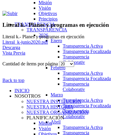
Misión
Visión
Objetivos
Principios
TRANSPARENCIA
Literal k.- Planes y programas en ejecución
TRANSPARENCIA
2026
Literal k.- Planes y programas en ejecución
Enero
Literal_k-junio2020.pdf
Transparencia Activa
Descarga
Transparencia Focalizada
Vista Previa
Transparencia
Colaborativ
Cantidad de ítems por página
Febrero
Transparencia Activa
Transparencia Focalizada
Back to top
Transparencia
Colaborativ
INICIO
Marzo
NOSOTROS
Transparencia Activa
NUESTRA INSTITUCIÓN
Transparencia Focalizada
NUESTRA HISTORIA
Transparencia
NUESTRA ORGANIZACIÓN
Colaborativ
PLANIFICACIÓN
Abril
Misión
Transparencia Activa
Visión
Transparencia
Objetivos