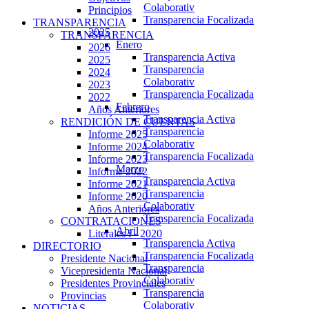
Colaborativ
Principios
Transparencia Focalizada
TRANSPARENCIA
2025
TRANSPARENCIA
Enero
2026
Transparencia Activa
2025
Transparencia
2024
Colaborativ
2023
Transparencia Focalizada
2022
Febrero
Años Anteriores
Transparencia Activa
RENDICIÓN DE CUENTAS
Transparencia
Informe 2025
Colaborativ
Informe 2024
Transparencia Focalizada
Informe 2023
Marzo
Informe 2022
Transparencia Activa
Informe 2021
Transparencia
Informe 2020
Colaborativ
Años Anteriores
Transparencia Focalizada
CONTRATACIONES
Abril
Literales i - 2020
Transparencia Activa
DIRECTORIO
Transparencia Focalizada
Presidente Nacional
Transparencia
Vicepresidenta Nacional
Colaborativ
Presidentes Provinciales
Transparencia
Provincias
Colaborativ
NOTICIAS