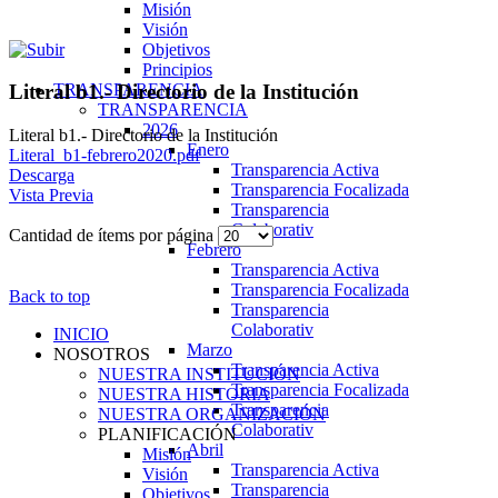
Misión
Visión
Objetivos
Principios
TRANSPARENCIA
Literal b1.- Directorio de la Institución
TRANSPARENCIA
2026
Literal b1.- Directorio de la Institución
Enero
Literal_b1-febrero2020.pdf
Transparencia Activa
Descarga
Transparencia Focalizada
Vista Previa
Transparencia
Colaborativ
Cantidad de ítems por página
Febrero
Transparencia Activa
Transparencia Focalizada
Back to top
Transparencia
Colaborativ
INICIO
Marzo
NOSOTROS
Transparencia Activa
NUESTRA INSTITUCIÓN
Transparencia Focalizada
NUESTRA HISTORIA
Transparencia
NUESTRA ORGANIZACIÓN
Colaborativ
PLANIFICACIÓN
Abril
Misión
Transparencia Activa
Visión
Transparencia
Objetivos