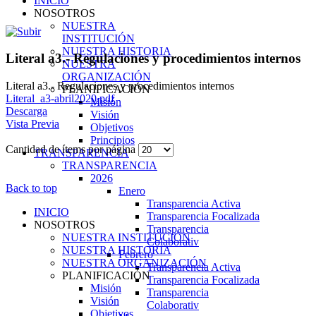
INICIO
NOSOTROS
NUESTRA
INSTITUCIÓN
NUESTRA HISTORIA
Literal a3.- Regulaciones y procedimientos internos
NUESTRA
ORGANIZACIÓN
Literal a3.- Regulaciones y procedimientos internos
PLANIFICACIÓN
Literal_a3-abril2020.pdf
Misión
Descarga
Visión
Vista Previa
Objetivos
Principios
Cantidad de ítems por página
TRANSPARENCIA
TRANSPARENCIA
2026
Back to top
Enero
Transparencia Activa
INICIO
Transparencia Focalizada
NOSOTROS
Transparencia
NUESTRA INSTITUCIÓN
Colaborativ
NUESTRA HISTORIA
Febrero
NUESTRA ORGANIZACIÓN
Transparencia Activa
PLANIFICACIÓN
Transparencia Focalizada
Misión
Transparencia
Visión
Colaborativ
Objetivos