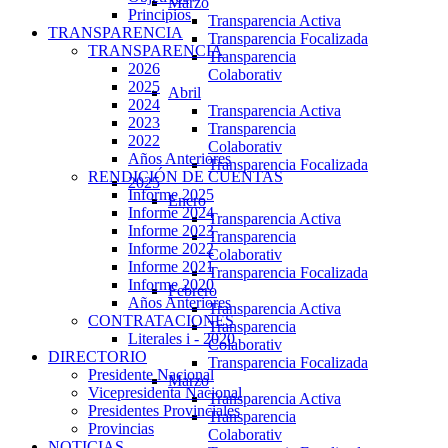
Marzo
Principios
Transparencia Activa
TRANSPARENCIA
Transparencia Focalizada
TRANSPARENCIA
Transparencia
2026
Colaborativ
2025
Abril
2024
Transparencia Activa
2023
Transparencia
2022
Colaborativ
Años Anteriores
Transparencia Focalizada
RENDICIÓN DE CUENTAS
2025
Informe 2025
Enero
Informe 2024
Transparencia Activa
Informe 2023
Transparencia
Informe 2022
Colaborativ
Informe 2021
Transparencia Focalizada
Informe 2020
Febrero
Años Anteriores
Transparencia Activa
CONTRATACIONES
Transparencia
Literales i - 2020
Colaborativ
DIRECTORIO
Transparencia Focalizada
Presidente Nacional
Marzo
Vicepresidenta Nacional
Transparencia Activa
Presidentes Provinciales
Transparencia
Provincias
Colaborativ
NOTICIAS