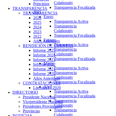
Colaborativ
Principios
Transparencia Focalizada
TRANSPARENCIA
2025
TRANSPARENCIA
Enero
2026
Transparencia Activa
2025
Transparencia
2024
Colaborativ
2023
Transparencia Focalizada
2022
Febrero
Años Anteriores
Transparencia Activa
RENDICIÓN DE CUENTAS
Transparencia
Informe 2025
Colaborativ
Informe 2024
Transparencia Focalizada
Informe 2023
Marzo
Informe 2022
Transparencia Activa
Informe 2021
Transparencia
Informe 2020
Colaborativ
Años Anteriores
Transparencia Focalizada
CONTRATACIONES
Abril
Literales i - 2020
Transparencia Activa
DIRECTORIO
Transparencia Focalizada
Presidente Nacional
Transparencia
Vicepresidenta Nacional
Colaborativ
Presidentes Provinciales
Transparencia
Provincias
Colaborativ
NOTICIAS