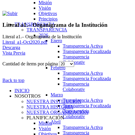
Misión
Visión
Objetivos
Principios
TRANSPARENCIA
Literal a1.– Organigrama de la Institución
TRANSPARENCIA
2026
Literal a1.– Organigrama de la Institución
Enero
Literal_a1-Oct2020.pdf
Transparencia Activa
Descarga
Transparencia Focalizada
Vista Previa
Transparencia
Colaborativ
Cantidad de ítems por página
Febrero
Transparencia Activa
Transparencia Focalizada
Back to top
Transparencia
Colaborativ
INICIO
Marzo
NOSOTROS
Transparencia Activa
NUESTRA INSTITUCIÓN
Transparencia Focalizada
NUESTRA HISTORIA
Transparencia
NUESTRA ORGANIZACIÓN
Colaborativ
PLANIFICACIÓN
Abril
Misión
Transparencia Activa
Visión
Transparencia
Objetivos