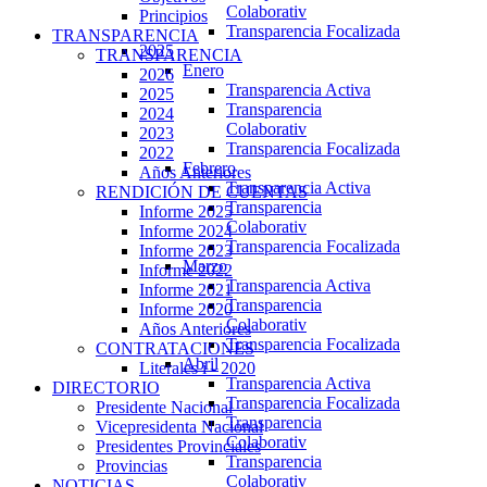
Colaborativ
Principios
Transparencia Focalizada
TRANSPARENCIA
2025
TRANSPARENCIA
Enero
2026
Transparencia Activa
2025
Transparencia
2024
Colaborativ
2023
Transparencia Focalizada
2022
Febrero
Años Anteriores
Transparencia Activa
RENDICIÓN DE CUENTAS
Transparencia
Informe 2025
Colaborativ
Informe 2024
Transparencia Focalizada
Informe 2023
Marzo
Informe 2022
Transparencia Activa
Informe 2021
Transparencia
Informe 2020
Colaborativ
Años Anteriores
Transparencia Focalizada
CONTRATACIONES
Abril
Literales i - 2020
Transparencia Activa
DIRECTORIO
Transparencia Focalizada
Presidente Nacional
Transparencia
Vicepresidenta Nacional
Colaborativ
Presidentes Provinciales
Transparencia
Provincias
Colaborativ
NOTICIAS