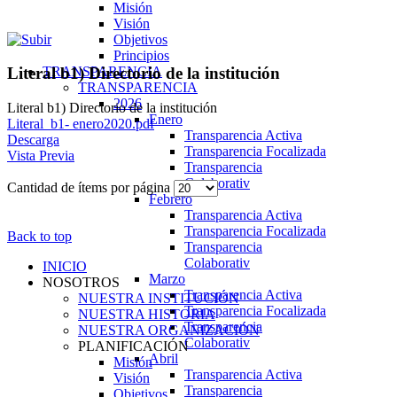
Misión
Visión
Objetivos
Principios
TRANSPARENCIA
Literal b1) Directorio de la institución
TRANSPARENCIA
2026
Literal b1) Directorio de la institución
Enero
Literal_b1- enero2020.pdf
Transparencia Activa
Descarga
Transparencia Focalizada
Vista Previa
Transparencia
Colaborativ
Cantidad de ítems por página
Febrero
Transparencia Activa
Transparencia Focalizada
Back to top
Transparencia
Colaborativ
INICIO
Marzo
NOSOTROS
Transparencia Activa
NUESTRA INSTITUCIÓN
Transparencia Focalizada
NUESTRA HISTORIA
Transparencia
NUESTRA ORGANIZACIÓN
Colaborativ
PLANIFICACIÓN
Abril
Misión
Transparencia Activa
Visión
Transparencia
Objetivos