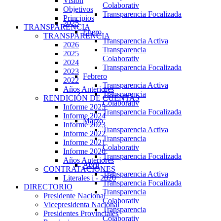
Visión
Colaborativ
Objetivos
Transparencia Focalizada
Principios
2025
TRANSPARENCIA
Enero
TRANSPARENCIA
Transparencia Activa
2026
Transparencia
2025
Colaborativ
2024
Transparencia Focalizada
2023
Febrero
2022
Transparencia Activa
Años Anteriores
Transparencia
RENDICIÓN DE CUENTAS
Colaborativ
Informe 2025
Transparencia Focalizada
Informe 2024
Marzo
Informe 2023
Transparencia Activa
Informe 2022
Transparencia
Informe 2021
Colaborativ
Informe 2020
Transparencia Focalizada
Años Anteriores
Abril
CONTRATACIONES
Transparencia Activa
Literales i - 2020
Transparencia Focalizada
DIRECTORIO
Transparencia
Presidente Nacional
Colaborativ
Vicepresidenta Nacional
Transparencia
Presidentes Provinciales
Colaborativ