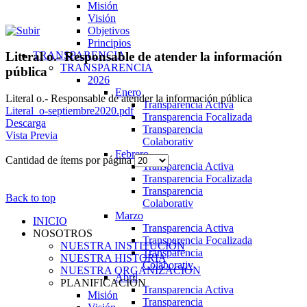
Misión
Visión
Objetivos
Principios
TRANSPARENCIA
Literal o.- Responsable de atender la información
TRANSPARENCIA
pública
2026
Enero
Literal o.- Responsable de atender la información pública
Transparencia Activa
Literal_o-septiembre2020.pdf
Transparencia Focalizada
Descarga
Transparencia
Vista Previa
Colaborativ
Febrero
Cantidad de ítems por página
Transparencia Activa
Transparencia Focalizada
Transparencia
Back to top
Colaborativ
Marzo
INICIO
Transparencia Activa
NOSOTROS
Transparencia Focalizada
NUESTRA INSTITUCIÓN
Transparencia
NUESTRA HISTORIA
Colaborativ
NUESTRA ORGANIZACIÓN
Abril
PLANIFICACIÓN
Transparencia Activa
Misión
Transparencia