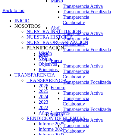
Marzo
Transparencia Activa
Back to top
Transparencia Focalizada
Transparencia
INICIO
Colaborativ
NOSOTROS
Abril
NUESTRA INSTITUCIÓN
Transparencia Activa
NUESTRA HISTORIA
Transparencia
NUESTRA ORGANIZACIÓN
Colaborativ
PLANIFICACIÓN
Transparencia Focalizada
Misión
2025
Visión
Enero
Objetivos
Transparencia Activa
Principios
Transparencia
TRANSPARENCIA
Colaborativ
TRANSPARENCIA
Transparencia Focalizada
2026
Febrero
2025
Transparencia Activa
2024
Transparencia
2023
Colaborativ
2022
Transparencia Focalizada
Años Anteriores
Marzo
RENDICIÓN DE CUENTAS
Transparencia Activa
Informe 2025
Transparencia
Informe 2024
Colaborativ
Informe 2023