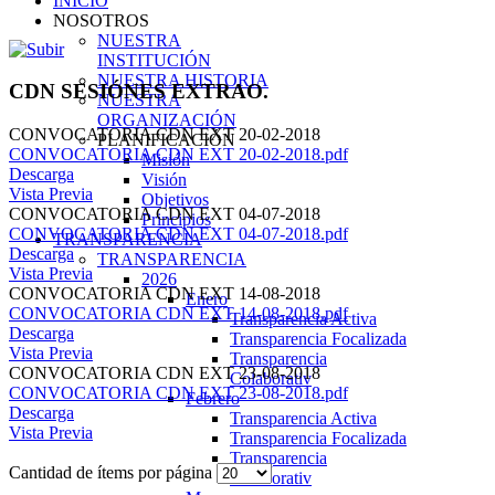
INICIO
NOSOTROS
NUESTRA
INSTITUCIÓN
NUESTRA HISTORIA
CDN SESIÓNES EXTRAO.
NUESTRA
ORGANIZACIÓN
CONVOCATORIA CDN EXT 20-02-2018
PLANIFICACIÓN
CONVOCATORIA CDN EXT 20-02-2018.pdf
Misión
Descarga
Visión
Vista Previa
Objetivos
CONVOCATORIA CDN EXT 04-07-2018
Principios
CONVOCATORIA CDN EXT 04-07-2018.pdf
TRANSPARENCIA
Descarga
TRANSPARENCIA
Vista Previa
2026
CONVOCATORIA CDN EXT 14-08-2018
Enero
CONVOCATORIA CDN EXT 14-08-2018.pdf
Transparencia Activa
Descarga
Transparencia Focalizada
Vista Previa
Transparencia
CONVOCATORIA CDN EXT 23-08-2018
Colaborativ
CONVOCATORIA CDN EXT 23-08-2018.pdf
Febrero
Descarga
Transparencia Activa
Vista Previa
Transparencia Focalizada
Transparencia
Cantidad de ítems por página
Colaborativ