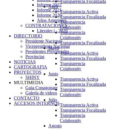
Transparencia Focalizada
Informe 2022
Abril
Informe 2021
Transparencia Activa
Informe 2020
Transparencia Focalizada
Años Anteriores
Transparencia
CONTRATACIONES
Colaborativ
Literales i - 2020
Transparencia
DIRECTORIO
Colaborativ
Presidente Nacional
Transparencia Focalizada
Vicepresidenta Nacional
Mayo
Presidentes Provinciales
Transparencia Activa
Provincias
Transparencia Focalizada
NOTICIAS
Transparencia
CARTOGRAFIA
Colaborativ
PROYECTOS
Junio
SHINY
Transparencia Activa
MULTIMEDIA
Transparencia Focalizada
Guia Conagopare
Transparencia
Galería de videos
Colaborativ
CONTACTO
Julio
ACCESOS INTERNOS
Transparencia Activa
Transparencia Focalizada
Transparencia
Colaborativ
Agosto