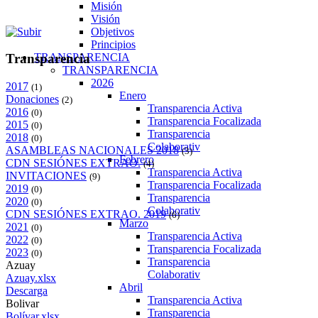
Misión
Visión
Objetivos
Principios
TRANSPARENCIA
Transparencia
TRANSPARENCIA
2026
2017
(1)
Enero
Donaciones
(2)
Transparencia Activa
2016
(0)
Transparencia Focalizada
2015
(0)
Transparencia
2018
(0)
Colaborativ
ASAMBLEAS NACIONALES 2018
(3)
Febrero
CDN SESIÓNES EXTRAO.
(4)
Transparencia Activa
INVITACIONES
(9)
Transparencia Focalizada
2019
(0)
Transparencia
2020
(0)
Colaborativ
CDN SESIÓNES EXTRAO. 2019
(6)
Marzo
2021
(0)
Transparencia Activa
2022
(0)
Transparencia Focalizada
2023
(0)
Transparencia
Azuay
Colaborativ
Azuay.xlsx
Abril
Descarga
Transparencia Activa
Bolivar
Transparencia
Bolívar.xlsx