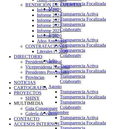
Transparencia Focalizada
RENDICIÓN DE CUENTAS
Mayo
Informe 2025
Transparencia Activa
Informe 2024
Transparencia Focalizada
Informe 2023
Transparencia
Informe 2022
Colaborativ
Informe 2021
Junio
Informe 2020
Transparencia Activa
Años Anteriores
Transparencia Focalizada
CONTRATACIONES
Transparencia
Literales i - 2020
Colaborativ
DIRECTORIO
Julio
Presidente Nacional
Transparencia Activa
Vicepresidenta Nacional
Transparencia Focalizada
Presidentes Provinciales
Transparencia
Provincias
Colaborativ
NOTICIAS
Agosto
CARTOGRAFIA
Transparencia Activa
PROYECTOS
Transparencia Focalizada
SHINY
Transparencia
MULTIMEDIA
Colaborativ
Guia Conagopare
Septiembre
Galería de videos
Transparencia Activa
CONTACTO
Transparencia Focalizada
ACCESOS INTERNOS
Transparencia