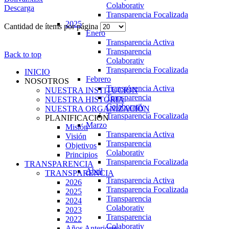
Colaborativ
Descarga
Transparencia Focalizada
2025
Cantidad de ítems por página
Enero
Transparencia Activa
Transparencia
Back to top
Colaborativ
Transparencia Focalizada
INICIO
Febrero
NOSOTROS
Transparencia Activa
NUESTRA INSTITUCIÓN
Transparencia
NUESTRA HISTORIA
Colaborativ
NUESTRA ORGANIZACIÓN
Transparencia Focalizada
PLANIFICACIÓN
Marzo
Misión
Transparencia Activa
Visión
Transparencia
Objetivos
Colaborativ
Principios
Transparencia Focalizada
TRANSPARENCIA
Abril
TRANSPARENCIA
Transparencia Activa
2026
Transparencia Focalizada
2025
Transparencia
2024
Colaborativ
2023
Transparencia
2022
Colaborativ
Años Anteriores