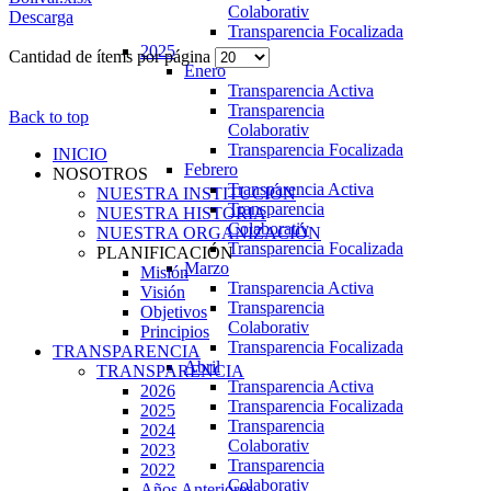
Colaborativ
Descarga
Transparencia Focalizada
2025
Cantidad de ítems por página
Enero
Transparencia Activa
Transparencia
Back to top
Colaborativ
Transparencia Focalizada
INICIO
Febrero
NOSOTROS
Transparencia Activa
NUESTRA INSTITUCIÓN
Transparencia
NUESTRA HISTORIA
Colaborativ
NUESTRA ORGANIZACIÓN
Transparencia Focalizada
PLANIFICACIÓN
Marzo
Misión
Transparencia Activa
Visión
Transparencia
Objetivos
Colaborativ
Principios
Transparencia Focalizada
TRANSPARENCIA
Abril
TRANSPARENCIA
Transparencia Activa
2026
Transparencia Focalizada
2025
Transparencia
2024
Colaborativ
2023
Transparencia
2022
Colaborativ
Años Anteriores