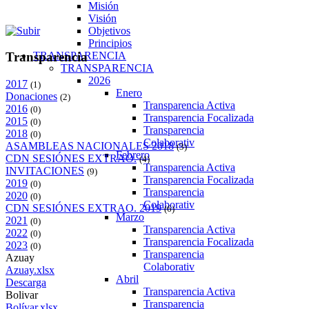
Misión
Visión
Objetivos
Principios
TRANSPARENCIA
Transparencia
TRANSPARENCIA
2026
2017
(1)
Enero
Donaciones
(2)
Transparencia Activa
2016
(0)
Transparencia Focalizada
2015
(0)
Transparencia
2018
(0)
Colaborativ
ASAMBLEAS NACIONALES 2018
(3)
Febrero
CDN SESIÓNES EXTRAO.
(4)
Transparencia Activa
INVITACIONES
(9)
Transparencia Focalizada
2019
(0)
Transparencia
2020
(0)
Colaborativ
CDN SESIÓNES EXTRAO. 2019
(6)
Marzo
2021
(0)
Transparencia Activa
2022
(0)
Transparencia Focalizada
2023
(0)
Transparencia
Azuay
Colaborativ
Azuay.xlsx
Abril
Descarga
Transparencia Activa
Bolivar
Transparencia
Bolívar.xlsx