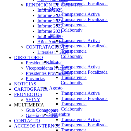
Transparencia Focalizada
RENDICIÓN DE CUENTAS
Mayo
Informe 2025
Transparencia Activa
Informe 2024
Transparencia Focalizada
Informe 2023
Transparencia
Informe 2022
Colaborativ
Informe 2021
Junio
Informe 2020
Transparencia Activa
Años Anteriores
Transparencia Focalizada
CONTRATACIONES
Transparencia
Literales i - 2020
Colaborativ
DIRECTORIO
Julio
Presidente Nacional
Transparencia Activa
Vicepresidenta Nacional
Transparencia Focalizada
Presidentes Provinciales
Transparencia
Provincias
Colaborativ
NOTICIAS
Agosto
CARTOGRAFIA
Transparencia Activa
PROYECTOS
Transparencia Focalizada
SHINY
Transparencia
MULTIMEDIA
Colaborativ
Guia Conagopare
Septiembre
Galería de videos
Transparencia Activa
CONTACTO
Transparencia Focalizada
ACCESOS INTERNOS
Transparencia