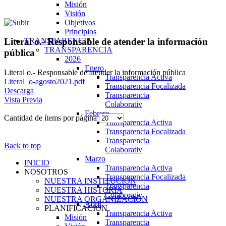
Misión
Visión
Objetivos
Principios
TRANSPARENCIA
Literal o.- Responsable de atender la información
TRANSPARENCIA
pública
2026
Enero
Literal o.- Responsable de atender la información pública
Transparencia Activa
Literal_o-agosto2021.pdf
Transparencia Focalizada
Descarga
Transparencia
Vista Previa
Colaborativ
Febrero
Cantidad de ítems por página
Transparencia Activa
Transparencia Focalizada
Transparencia
Back to top
Colaborativ
Marzo
INICIO
Transparencia Activa
NOSOTROS
Transparencia Focalizada
NUESTRA INSTITUCIÓN
Transparencia
NUESTRA HISTORIA
Colaborativ
NUESTRA ORGANIZACIÓN
Abril
PLANIFICACIÓN
Transparencia Activa
Misión
Transparencia