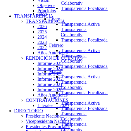
Visión
Colaborativ
Objetivos
Transparencia Focalizada
Principios
2025
TRANSPARENCIA
Enero
TRANSPARENCIA
Transparencia Activa
2026
Transparencia
2025
Colaborativ
2024
Transparencia Focalizada
2023
Febrero
2022
Transparencia Activa
Años Anteriores
Transparencia
RENDICIÓN DE CUENTAS
Colaborativ
Informe 2025
Transparencia Focalizada
Informe 2024
Marzo
Informe 2023
Transparencia Activa
Informe 2022
Transparencia
Informe 2021
Colaborativ
Informe 2020
Transparencia Focalizada
Años Anteriores
Abril
CONTRATACIONES
Transparencia Activa
Literales i - 2020
Transparencia Focalizada
DIRECTORIO
Transparencia
Presidente Nacional
Colaborativ
Vicepresidenta Nacional
Transparencia
Presidentes Provinciales
Colaborativ