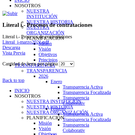
INICIO
NOSOTROS
NUESTRA
INSTITUCIÓN
NUESTRA HISTORIA
Literal i.- Procesos de contrataciones
NUESTRA
ORGANIZACIÓN
Literal i.- Procesos de contrataciones
PLANIFICACIÓN
Literal_i-marzo2021.pdf
Misión
Descarga
Visión
Vista Previa
Objetivos
Principios
Cantidad de ítems por página
TRANSPARENCIA
TRANSPARENCIA
2026
Back to top
Enero
Transparencia Activa
INICIO
Transparencia Focalizada
NOSOTROS
Transparencia
NUESTRA INSTITUCIÓN
Colaborativ
NUESTRA HISTORIA
Febrero
NUESTRA ORGANIZACIÓN
Transparencia Activa
PLANIFICACIÓN
Transparencia Focalizada
Misión
Transparencia
Visión
Colaborativ
Objetivos