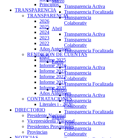
Marzo
Principios
Transparencia Activa
TRANSPARENCIA
Transparencia Focalizada
TRANSPARENCIA
Transparencia
2026
Colaborativ
2025
Abril
2024
Transparencia Activa
2023
Transparencia
2022
Colaborativ
Años Anteriores
Transparencia Focalizada
RENDICIÓN DE CUENTAS
2025
Informe 2025
Enero
Informe 2024
Transparencia Activa
Informe 2023
Transparencia
Informe 2022
Colaborativ
Informe 2021
Transparencia Focalizada
Informe 2020
Febrero
Años Anteriores
Transparencia Activa
CONTRATACIONES
Transparencia
Literales i - 2020
Colaborativ
DIRECTORIO
Transparencia Focalizada
Presidente Nacional
Marzo
Vicepresidenta Nacional
Transparencia Activa
Presidentes Provinciales
Transparencia
Provincias
Colaborativ
NOTICIAS