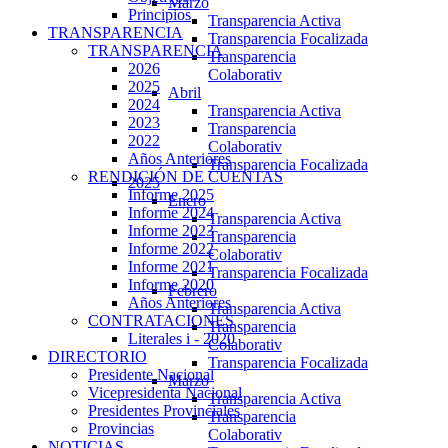
Marzo
Principios
Transparencia Activa
TRANSPARENCIA
Transparencia Focalizada
TRANSPARENCIA
Transparencia
2026
Colaborativ
2025
Abril
2024
Transparencia Activa
2023
Transparencia
2022
Colaborativ
Años Anteriores
Transparencia Focalizada
RENDICIÓN DE CUENTAS
2025
Informe 2025
Enero
Informe 2024
Transparencia Activa
Informe 2023
Transparencia
Informe 2022
Colaborativ
Informe 2021
Transparencia Focalizada
Informe 2020
Febrero
Años Anteriores
Transparencia Activa
CONTRATACIONES
Transparencia
Literales i - 2020
Colaborativ
DIRECTORIO
Transparencia Focalizada
Presidente Nacional
Marzo
Vicepresidenta Nacional
Transparencia Activa
Presidentes Provinciales
Transparencia
Provincias
Colaborativ
NOTICIAS