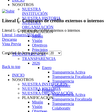
INICIO
NOSOTROS
NUESTRA
INSTITUCIÓN
NUESTRA HISTORIA
Literal l.- Contratos de crédito externos o internos
NUESTRA
ORGANIZACIÓN
Literal l.- Contratos de crédito externos o internos
PLANIFICACIÓN
Literal_l-marzo2021.pdf
Misión
Descarga
Visión
Vista Previa
Objetivos
Principios
Cantidad de ítems por página
TRANSPARENCIA
TRANSPARENCIA
2026
Back to top
Enero
Transparencia Activa
INICIO
Transparencia Focalizada
NOSOTROS
Transparencia
NUESTRA INSTITUCIÓN
Colaborativ
NUESTRA HISTORIA
Febrero
NUESTRA ORGANIZACIÓN
Transparencia Activa
PLANIFICACIÓN
Transparencia Focalizada
Misión
Transparencia
Visión
Colaborativ
Objetivos