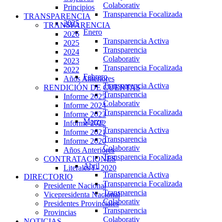
Colaborativ
Principios
Transparencia Focalizada
TRANSPARENCIA
2025
TRANSPARENCIA
Enero
2026
Transparencia Activa
2025
Transparencia
2024
Colaborativ
2023
Transparencia Focalizada
2022
Febrero
Años Anteriores
Transparencia Activa
RENDICIÓN DE CUENTAS
Transparencia
Informe 2025
Colaborativ
Informe 2024
Transparencia Focalizada
Informe 2023
Marzo
Informe 2022
Transparencia Activa
Informe 2021
Transparencia
Informe 2020
Colaborativ
Años Anteriores
Transparencia Focalizada
CONTRATACIONES
Abril
Literales i - 2020
Transparencia Activa
DIRECTORIO
Transparencia Focalizada
Presidente Nacional
Transparencia
Vicepresidenta Nacional
Colaborativ
Presidentes Provinciales
Transparencia
Provincias
Colaborativ
NOTICIAS