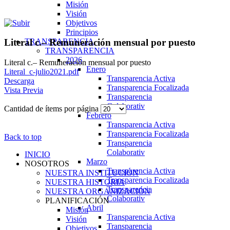
Misión
Visión
Objetivos
Principios
TRANSPARENCIA
Literal c.– Remuneración mensual por puesto
TRANSPARENCIA
2026
Literal c.– Remuneración mensual por puesto
Enero
Literal_c-julio2021.pdf
Transparencia Activa
Descarga
Transparencia Focalizada
Vista Previa
Transparencia
Colaborativ
Cantidad de ítems por página
Febrero
Transparencia Activa
Transparencia Focalizada
Back to top
Transparencia
Colaborativ
INICIO
Marzo
NOSOTROS
Transparencia Activa
NUESTRA INSTITUCIÓN
Transparencia Focalizada
NUESTRA HISTORIA
Transparencia
NUESTRA ORGANIZACIÓN
Colaborativ
PLANIFICACIÓN
Abril
Misión
Transparencia Activa
Visión
Transparencia
Objetivos