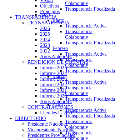
Visión
Colaborativ
Objetivos
Transparencia Focalizada
Principios
2025
TRANSPARENCIA
Enero
TRANSPARENCIA
Transparencia Activa
2026
Transparencia
2025
Colaborativ
2024
Transparencia Focalizada
2023
Febrero
2022
Transparencia Activa
Años Anteriores
Transparencia
RENDICIÓN DE CUENTAS
Colaborativ
Informe 2025
Transparencia Focalizada
Informe 2024
Marzo
Informe 2023
Transparencia Activa
Informe 2022
Transparencia
Informe 2021
Colaborativ
Informe 2020
Transparencia Focalizada
Años Anteriores
Abril
CONTRATACIONES
Transparencia Activa
Literales i - 2020
Transparencia Focalizada
DIRECTORIO
Transparencia
Presidente Nacional
Colaborativ
Vicepresidenta Nacional
Transparencia
Presidentes Provinciales
Colaborativ