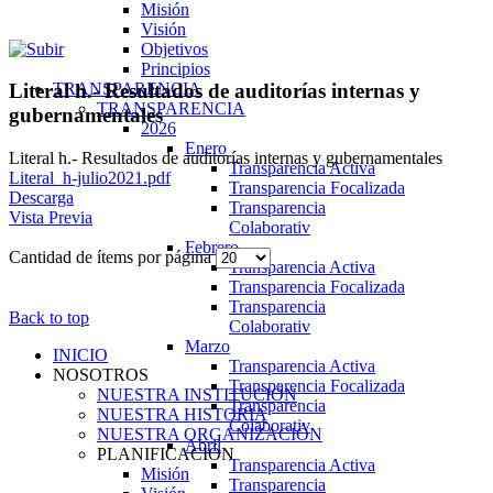
Misión
Visión
Objetivos
Principios
TRANSPARENCIA
Literal h.- Resultados de auditorías internas y
TRANSPARENCIA
gubernamentales
2026
Enero
Literal h.- Resultados de auditorías internas y gubernamentales
Transparencia Activa
Literal_h-julio2021.pdf
Transparencia Focalizada
Descarga
Transparencia
Vista Previa
Colaborativ
Febrero
Cantidad de ítems por página
Transparencia Activa
Transparencia Focalizada
Transparencia
Back to top
Colaborativ
Marzo
INICIO
Transparencia Activa
NOSOTROS
Transparencia Focalizada
NUESTRA INSTITUCIÓN
Transparencia
NUESTRA HISTORIA
Colaborativ
NUESTRA ORGANIZACIÓN
Abril
PLANIFICACIÓN
Transparencia Activa
Misión
Transparencia