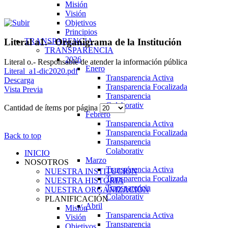
Misión
Visión
Objetivos
Principios
TRANSPARENCIA
Literal a1.– Organigrama de la Institución
TRANSPARENCIA
2026
Literal o.- Responsable de atender la información pública
Enero
Literal_a1-dic2020.pdf
Transparencia Activa
Descarga
Transparencia Focalizada
Vista Previa
Transparencia
Colaborativ
Cantidad de ítems por página
Febrero
Transparencia Activa
Transparencia Focalizada
Back to top
Transparencia
Colaborativ
INICIO
Marzo
NOSOTROS
Transparencia Activa
NUESTRA INSTITUCIÓN
Transparencia Focalizada
NUESTRA HISTORIA
Transparencia
NUESTRA ORGANIZACIÓN
Colaborativ
PLANIFICACIÓN
Abril
Misión
Transparencia Activa
Visión
Transparencia
Objetivos