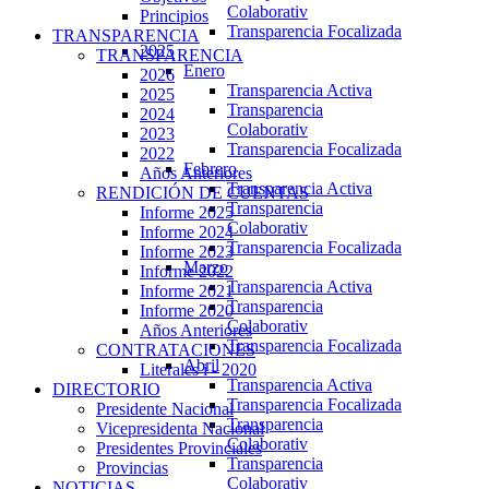
Colaborativ
Principios
Transparencia Focalizada
TRANSPARENCIA
2025
TRANSPARENCIA
Enero
2026
Transparencia Activa
2025
Transparencia
2024
Colaborativ
2023
Transparencia Focalizada
2022
Febrero
Años Anteriores
Transparencia Activa
RENDICIÓN DE CUENTAS
Transparencia
Informe 2025
Colaborativ
Informe 2024
Transparencia Focalizada
Informe 2023
Marzo
Informe 2022
Transparencia Activa
Informe 2021
Transparencia
Informe 2020
Colaborativ
Años Anteriores
Transparencia Focalizada
CONTRATACIONES
Abril
Literales i - 2020
Transparencia Activa
DIRECTORIO
Transparencia Focalizada
Presidente Nacional
Transparencia
Vicepresidenta Nacional
Colaborativ
Presidentes Provinciales
Transparencia
Provincias
Colaborativ
NOTICIAS