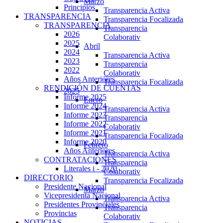
Marzo
Principios
Transparencia Activa
TRANSPARENCIA
Transparencia Focalizada
TRANSPARENCIA
Transparencia
2026
Colaborativ
2025
Abril
2024
Transparencia Activa
2023
Transparencia
2022
Colaborativ
Años Anteriores
Transparencia Focalizada
RENDICIÓN DE CUENTAS
2025
Informe 2025
Enero
Informe 2024
Transparencia Activa
Informe 2023
Transparencia
Informe 2022
Colaborativ
Informe 2021
Transparencia Focalizada
Informe 2020
Febrero
Años Anteriores
Transparencia Activa
CONTRATACIONES
Transparencia
Literales i - 2020
Colaborativ
DIRECTORIO
Transparencia Focalizada
Presidente Nacional
Marzo
Vicepresidenta Nacional
Transparencia Activa
Presidentes Provinciales
Transparencia
Provincias
Colaborativ
NOTICIAS