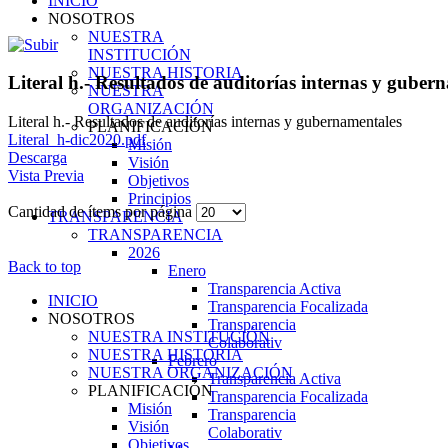
INICIO
NOSOTROS
NUESTRA
INSTITUCIÓN
NUESTRA HISTORIA
Literal h.- Resultados de auditorías internas y guber
NUESTRA
ORGANIZACIÓN
Literal h.- Resultados de auditorías internas y gubernamentales
PLANIFICACIÓN
Literal_h-dic2020.pdf
Misión
Descarga
Visión
Vista Previa
Objetivos
Principios
Cantidad de ítems por página
TRANSPARENCIA
TRANSPARENCIA
2026
Back to top
Enero
Transparencia Activa
INICIO
Transparencia Focalizada
NOSOTROS
Transparencia
NUESTRA INSTITUCIÓN
Colaborativ
NUESTRA HISTORIA
Febrero
NUESTRA ORGANIZACIÓN
Transparencia Activa
PLANIFICACIÓN
Transparencia Focalizada
Misión
Transparencia
Visión
Colaborativ
Objetivos