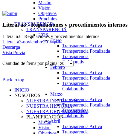
Misión
Visión
Objetivos
Principios
TRANSPARENCIA
Literal a3.- Regulaciones y procedimientos internos
TRANSPARENCIA
2026
Literal a3.- Regulaciones y procedimientos internos
Enero
Literal_a3-noviembre2019.pdf
Transparencia Activa
Descarga
Transparencia Focalizada
Vista Previa
Transparencia
Colaborativ
Cantidad de ítems por página
Febrero
Transparencia Activa
Transparencia Focalizada
Back to top
Transparencia
Colaborativ
INICIO
Marzo
NOSOTROS
Transparencia Activa
NUESTRA INSTITUCIÓN
Transparencia Focalizada
NUESTRA HISTORIA
Transparencia
NUESTRA ORGANIZACIÓN
Colaborativ
PLANIFICACIÓN
Abril
Misión
Transparencia Activa
Visión
Transparencia
Objetivos