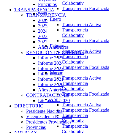
Colaborativ
Principios
Transparencia Focalizada
TRANSPARENCIA
2025
TRANSPARENCIA
Enero
2026
Transparencia Activa
2025
Transparencia
2024
Colaborativ
2023
Transparencia Focalizada
2022
Febrero
Años Anteriores
Transparencia Activa
RENDICIÓN DE CUENTAS
Transparencia
Informe 2025
Colaborativ
Informe 2024
Transparencia Focalizada
Informe 2023
Marzo
Informe 2022
Transparencia Activa
Informe 2021
Transparencia
Informe 2020
Colaborativ
Años Anteriores
Transparencia Focalizada
CONTRATACIONES
Abril
Literales i - 2020
Transparencia Activa
DIRECTORIO
Transparencia Focalizada
Presidente Nacional
Transparencia
Vicepresidenta Nacional
Colaborativ
Presidentes Provinciales
Transparencia
Provincias
Colaborativ
NOTICIAS