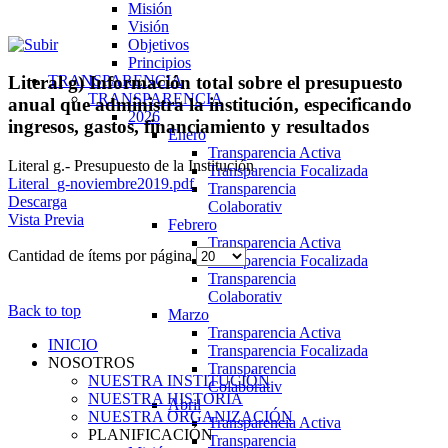
Misión
Visión
Objetivos
Principios
TRANSPARENCIA
Literal g) Información total sobre el presupuesto
TRANSPARENCIA
anual que administra la institución, especificando
2026
ingresos, gastos, financiamiento y resultados
Enero
Transparencia Activa
Literal g.- Presupuesto de la Institución
Transparencia Focalizada
Literal_g-noviembre2019.pdf
Transparencia
Descarga
Colaborativ
Vista Previa
Febrero
Transparencia Activa
Cantidad de ítems por página
Transparencia Focalizada
Transparencia
Colaborativ
Back to top
Marzo
Transparencia Activa
INICIO
Transparencia Focalizada
NOSOTROS
Transparencia
NUESTRA INSTITUCIÓN
Colaborativ
NUESTRA HISTORIA
Abril
NUESTRA ORGANIZACIÓN
Transparencia Activa
PLANIFICACIÓN
Transparencia