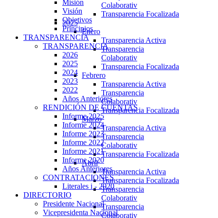
Misión
Colaborativ
Visión
Transparencia Focalizada
Objetivos
2025
Principios
Enero
TRANSPARENCIA
Transparencia Activa
TRANSPARENCIA
Transparencia
2026
Colaborativ
2025
Transparencia Focalizada
2024
Febrero
2023
Transparencia Activa
2022
Transparencia
Años Anteriores
Colaborativ
RENDICIÓN DE CUENTAS
Transparencia Focalizada
Informe 2025
Marzo
Informe 2024
Transparencia Activa
Informe 2023
Transparencia
Informe 2022
Colaborativ
Informe 2021
Transparencia Focalizada
Informe 2020
Abril
Años Anteriores
Transparencia Activa
CONTRATACIONES
Transparencia Focalizada
Literales i - 2020
Transparencia
DIRECTORIO
Colaborativ
Presidente Nacional
Transparencia
Vicepresidenta Nacional
Colaborativ