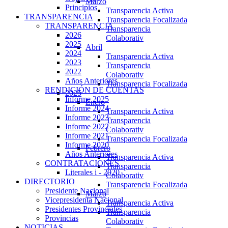
Marzo
Principios
Transparencia Activa
TRANSPARENCIA
Transparencia Focalizada
TRANSPARENCIA
Transparencia
2026
Colaborativ
2025
Abril
2024
Transparencia Activa
2023
Transparencia
2022
Colaborativ
Años Anteriores
Transparencia Focalizada
RENDICIÓN DE CUENTAS
2025
Informe 2025
Enero
Informe 2024
Transparencia Activa
Informe 2023
Transparencia
Informe 2022
Colaborativ
Informe 2021
Transparencia Focalizada
Informe 2020
Febrero
Años Anteriores
Transparencia Activa
CONTRATACIONES
Transparencia
Literales i - 2020
Colaborativ
DIRECTORIO
Transparencia Focalizada
Presidente Nacional
Marzo
Vicepresidenta Nacional
Transparencia Activa
Presidentes Provinciales
Transparencia
Provincias
Colaborativ
NOTICIAS