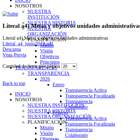
INICIO
NOSOTROS
NUESTRA
INSTITUCIÓN
NUESTRA HISTORIA
Literal a4) Metas y objetivos unidades administrativa
NUESTRA
ORGANIZACIÓN
Literal a4) Metas y objetivos unidades administrativas
PLANIFICACIÓN
Literal_a4_junio2019.pdf
Misión
Descarga
Visión
Vista Previa
Objetivos
Principios
Cantidad de ítems por página
TRANSPARENCIA
TRANSPARENCIA
2026
Back to top
Enero
Transparencia Activa
INICIO
Transparencia Focalizada
NOSOTROS
Transparencia
NUESTRA INSTITUCIÓN
Colaborativ
NUESTRA HISTORIA
Febrero
NUESTRA ORGANIZACIÓN
Transparencia Activa
PLANIFICACIÓN
Transparencia Focalizada
Misión
Transparencia
Visión
Colaborativ
Objetivos