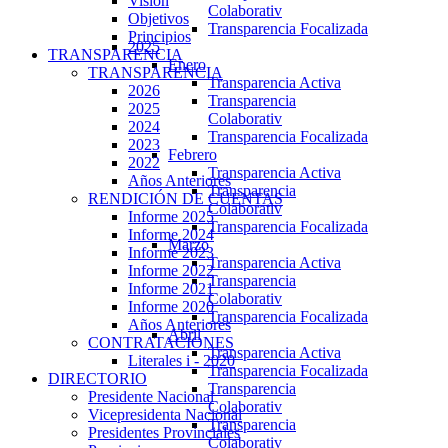
Visión
Colaborativ
Objetivos
Transparencia Focalizada
Principios
2025
TRANSPARENCIA
Enero
TRANSPARENCIA
Transparencia Activa
2026
Transparencia
2025
Colaborativ
2024
Transparencia Focalizada
2023
Febrero
2022
Transparencia Activa
Años Anteriores
Transparencia
RENDICIÓN DE CUENTAS
Colaborativ
Informe 2025
Transparencia Focalizada
Informe 2024
Marzo
Informe 2023
Transparencia Activa
Informe 2022
Transparencia
Informe 2021
Colaborativ
Informe 2020
Transparencia Focalizada
Años Anteriores
Abril
CONTRATACIONES
Transparencia Activa
Literales i - 2020
Transparencia Focalizada
DIRECTORIO
Transparencia
Presidente Nacional
Colaborativ
Vicepresidenta Nacional
Transparencia
Presidentes Provinciales
Colaborativ