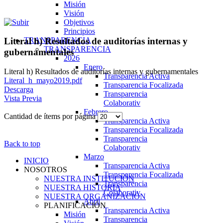
Misión
Visión
Objetivos
Principios
TRANSPARENCIA
Literal h) Resultados de auditorías internas y
TRANSPARENCIA
gubernamentales
2026
Enero
Literal h) Resultados de auditorías internas y gubernamentales
Transparencia Activa
Literal_h_mayo2019.pdf
Transparencia Focalizada
Descarga
Transparencia
Vista Previa
Colaborativ
Febrero
Cantidad de ítems por página
Transparencia Activa
Transparencia Focalizada
Transparencia
Back to top
Colaborativ
Marzo
INICIO
Transparencia Activa
NOSOTROS
Transparencia Focalizada
NUESTRA INSTITUCIÓN
Transparencia
NUESTRA HISTORIA
Colaborativ
NUESTRA ORGANIZACIÓN
Abril
PLANIFICACIÓN
Transparencia Activa
Misión
Transparencia