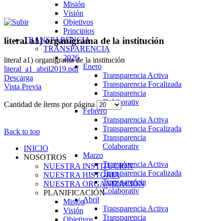
Misión
Visión
Objetivos
Principios
TRANSPARENCIA
literal a1) organigrama de la institución
TRANSPARENCIA
2026
literal a1) organigrama de la institución
Enero
literal_a1_abril2019.pdf
Transparencia Activa
Descarga
Transparencia Focalizada
Vista Previa
Transparencia
Colaborativ
Cantidad de ítems por página
Febrero
Transparencia Activa
Transparencia Focalizada
Back to top
Transparencia
Colaborativ
INICIO
Marzo
NOSOTROS
Transparencia Activa
NUESTRA INSTITUCIÓN
Transparencia Focalizada
NUESTRA HISTORIA
Transparencia
NUESTRA ORGANIZACIÓN
Colaborativ
PLANIFICACIÓN
Abril
Misión
Transparencia Activa
Visión
Transparencia
Objetivos