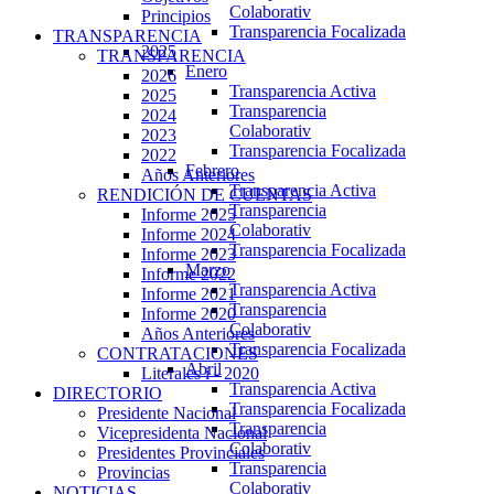
Colaborativ
Principios
Transparencia Focalizada
TRANSPARENCIA
2025
TRANSPARENCIA
Enero
2026
Transparencia Activa
2025
Transparencia
2024
Colaborativ
2023
Transparencia Focalizada
2022
Febrero
Años Anteriores
Transparencia Activa
RENDICIÓN DE CUENTAS
Transparencia
Informe 2025
Colaborativ
Informe 2024
Transparencia Focalizada
Informe 2023
Marzo
Informe 2022
Transparencia Activa
Informe 2021
Transparencia
Informe 2020
Colaborativ
Años Anteriores
Transparencia Focalizada
CONTRATACIONES
Abril
Literales i - 2020
Transparencia Activa
DIRECTORIO
Transparencia Focalizada
Presidente Nacional
Transparencia
Vicepresidenta Nacional
Colaborativ
Presidentes Provinciales
Transparencia
Provincias
Colaborativ
NOTICIAS