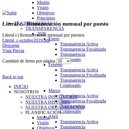
Misión
Visión
Objetivos
Principios
TRANSPARENCIA
Literal c.- Remuneración mensual por puesto
TRANSPARENCIA
2026
Literal c) Remuneración mensual por puestos
Enero
Literal_c-octubre2019.pdf
Transparencia Activa
Descarga
Transparencia Focalizada
Vista Previa
Transparencia
Colaborativ
Cantidad de ítems por página
Febrero
Transparencia Activa
Transparencia Focalizada
Back to top
Transparencia
Colaborativ
INICIO
Marzo
NOSOTROS
Transparencia Activa
NUESTRA INSTITUCIÓN
Transparencia Focalizada
NUESTRA HISTORIA
Transparencia
NUESTRA ORGANIZACIÓN
Colaborativ
PLANIFICACIÓN
Abril
Misión
Transparencia Activa
Visión
Transparencia
Objetivos