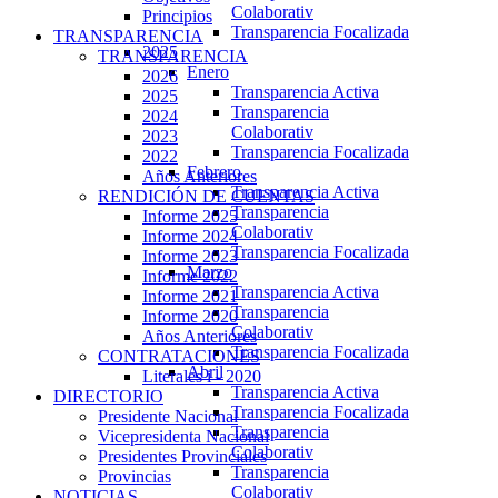
Colaborativ
Principios
Transparencia Focalizada
TRANSPARENCIA
2025
TRANSPARENCIA
Enero
2026
Transparencia Activa
2025
Transparencia
2024
Colaborativ
2023
Transparencia Focalizada
2022
Febrero
Años Anteriores
Transparencia Activa
RENDICIÓN DE CUENTAS
Transparencia
Informe 2025
Colaborativ
Informe 2024
Transparencia Focalizada
Informe 2023
Marzo
Informe 2022
Transparencia Activa
Informe 2021
Transparencia
Informe 2020
Colaborativ
Años Anteriores
Transparencia Focalizada
CONTRATACIONES
Abril
Literales i - 2020
Transparencia Activa
DIRECTORIO
Transparencia Focalizada
Presidente Nacional
Transparencia
Vicepresidenta Nacional
Colaborativ
Presidentes Provinciales
Transparencia
Provincias
Colaborativ
NOTICIAS