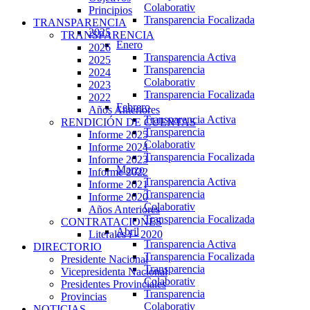
Colaborativ
Principios
Transparencia Focalizada
TRANSPARENCIA
2025
TRANSPARENCIA
Enero
2026
Transparencia Activa
2025
Transparencia
2024
Colaborativ
2023
Transparencia Focalizada
2022
Febrero
Años Anteriores
Transparencia Activa
RENDICIÓN DE CUENTAS
Transparencia
Informe 2025
Colaborativ
Informe 2024
Transparencia Focalizada
Informe 2023
Marzo
Informe 2022
Transparencia Activa
Informe 2021
Transparencia
Informe 2020
Colaborativ
Años Anteriores
Transparencia Focalizada
CONTRATACIONES
Abril
Literales i - 2020
Transparencia Activa
DIRECTORIO
Transparencia Focalizada
Presidente Nacional
Transparencia
Vicepresidenta Nacional
Colaborativ
Presidentes Provinciales
Transparencia
Provincias
Colaborativ
NOTICIAS