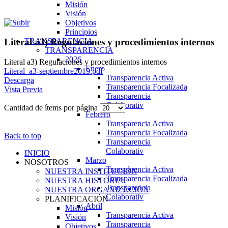
Misión
Visión
Objetivos
Principios
TRANSPARENCIA
Literal a3) Regulaciones y procedimientos internos
TRANSPARENCIA
2026
Literal a3) Regulaciones y procedimientos internos
Enero
Literal_a3-septiembre2019.pdf
Transparencia Activa
Descarga
Transparencia Focalizada
Vista Previa
Transparencia
Colaborativ
Cantidad de ítems por página
Febrero
Transparencia Activa
Transparencia Focalizada
Back to top
Transparencia
Colaborativ
INICIO
Marzo
NOSOTROS
Transparencia Activa
NUESTRA INSTITUCIÓN
Transparencia Focalizada
NUESTRA HISTORIA
Transparencia
NUESTRA ORGANIZACIÓN
Colaborativ
PLANIFICACIÓN
Abril
Misión
Transparencia Activa
Visión
Transparencia
Objetivos