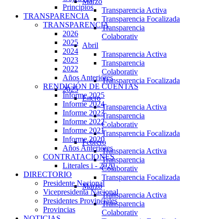
Marzo
Principios
Transparencia Activa
TRANSPARENCIA
Transparencia Focalizada
TRANSPARENCIA
Transparencia
2026
Colaborativ
2025
Abril
2024
Transparencia Activa
2023
Transparencia
2022
Colaborativ
Años Anteriores
Transparencia Focalizada
RENDICIÓN DE CUENTAS
2025
Informe 2025
Enero
Informe 2024
Transparencia Activa
Informe 2023
Transparencia
Informe 2022
Colaborativ
Informe 2021
Transparencia Focalizada
Informe 2020
Febrero
Años Anteriores
Transparencia Activa
CONTRATACIONES
Transparencia
Literales i - 2020
Colaborativ
DIRECTORIO
Transparencia Focalizada
Presidente Nacional
Marzo
Vicepresidenta Nacional
Transparencia Activa
Presidentes Provinciales
Transparencia
Provincias
Colaborativ
NOTICIAS