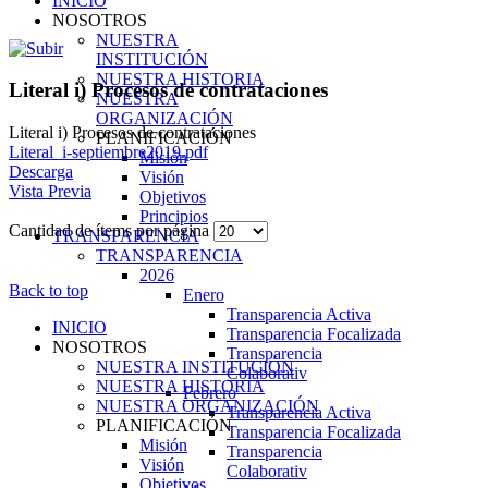
INICIO
NOSOTROS
NUESTRA
INSTITUCIÓN
NUESTRA HISTORIA
Literal i) Procesos de contrataciones
NUESTRA
ORGANIZACIÓN
Literal i) Procesos de contrataciones
PLANIFICACIÓN
Literal_i-septiembre2019.pdf
Misión
Descarga
Visión
Vista Previa
Objetivos
Principios
Cantidad de ítems por página
TRANSPARENCIA
TRANSPARENCIA
2026
Back to top
Enero
Transparencia Activa
INICIO
Transparencia Focalizada
NOSOTROS
Transparencia
NUESTRA INSTITUCIÓN
Colaborativ
NUESTRA HISTORIA
Febrero
NUESTRA ORGANIZACIÓN
Transparencia Activa
PLANIFICACIÓN
Transparencia Focalizada
Misión
Transparencia
Visión
Colaborativ
Objetivos